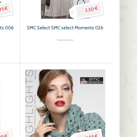
95 €
2,50 €
hts 006
SMC Select SMC select Moments 026