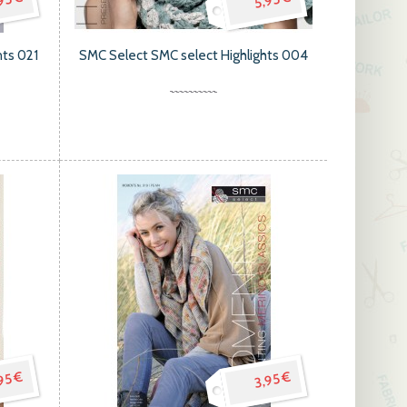
95 €
5,95 €
ts 021
SMC Select SMC select Highlights 004
95 €
3,95 €