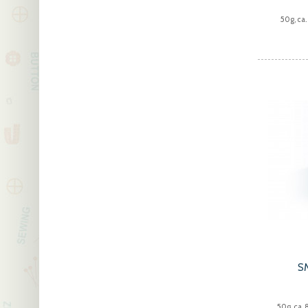
50g, ca
S
50g, ca.