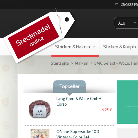
GROSSE P
Alle
Stricken & Häkeln
Sticken & Knüpfe
Startseite
Marken
SMC Select - Wolle, Ha
Topseller
Lang Garn & Wolle GmbH
Corso
6,95 €
ONline Supersocke 100
Vintage-Color 341