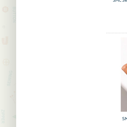
SMC Se
SM