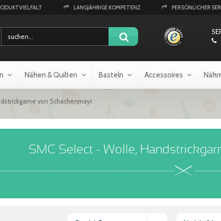
RODUKTVIELFALT
LANGJÄHRIGE KOMPETENZ
PERSÖNLICHER SER
SE
n
Nähen & Quilten
Basteln
Accessoires
Nähm
ndstrickgarne von Schachenmayr
SMC Select - Wolle, Handstrickga