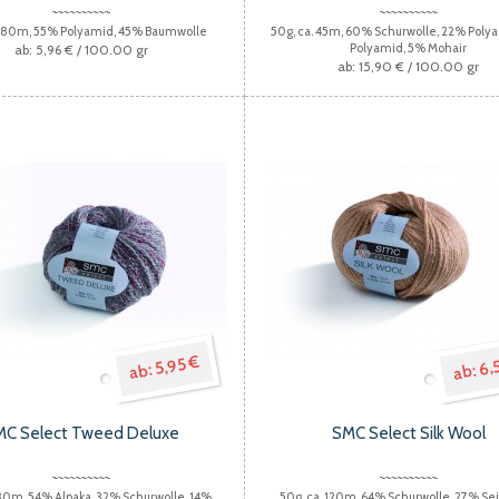
. 80m, 55% Polyamid, 45% Baumwolle
50g, ca. 45m, 60% Schurwolle, 22% Polya
Polyamid, 5% Mohair
5,96 €
/ 100.00 gr
15,90 €
/ 100.00 gr
6,
5,95 €
MC Select Tweed Deluxe
SMC Select Silk Wool
 80m, 54% Alpaka, 32% Schurwolle, 14%
50g, ca. 120m, 64% Schurwolle, 27% Se