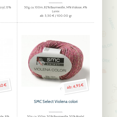
cryl, 13%
50g, ca. 100m, 82% Baumwolle, 14% Viskose, 4%
Lurex
5,50 €
/ 100.00 gr
50 €
4,95 €
SMC Select Violena colori
ide, 9%
50g, ca. 100m, 50% Baumwolle, 50% Modal