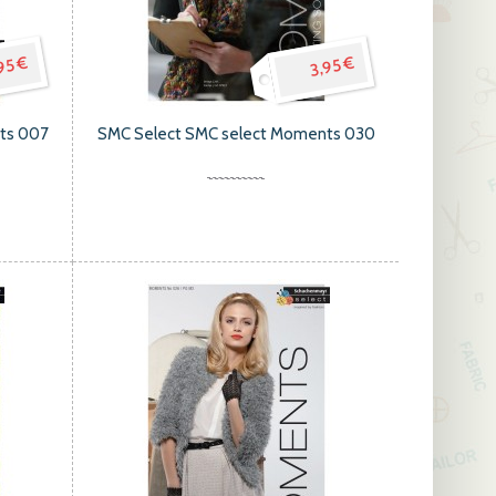
95 €
3,95 €
hts 007
SMC Select SMC select Moments 030