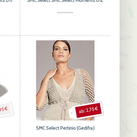
ts 017
SMC Select SMC Select Moments 012
95 €
2,75 €
SMC Select Pertinio (Gedifra)