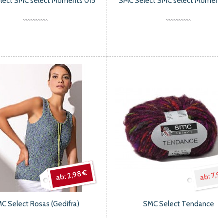
lect SMC select Moments 015
SMC Select SMC select Momen
2,98 €
7,
C Select Rosas (Gedifra)
SMC Select Tendance