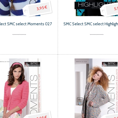
3,95 €
5,
lect SMC select Moments 027
SMC Select SMC select Highlig