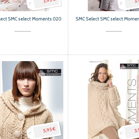
3,95 €
3,
lect SMC select Moments 020
SMC Select SMC select Momen
5,95 €
3,