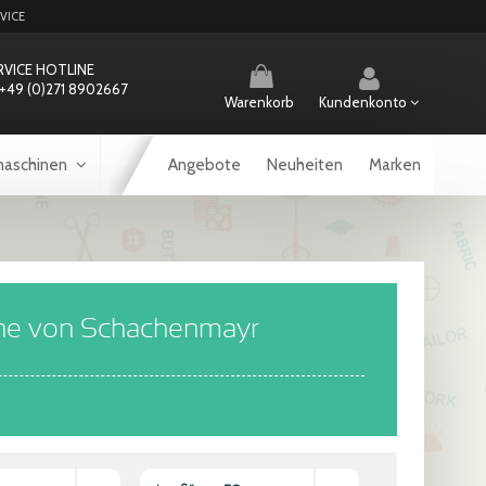
VICE
RVICE HOTLINE
+49 (0)271 8902667
Warenkorb
Kundenkonto
aschinen
Angebote
Neuheiten
Marken
rne von Schachenmayr