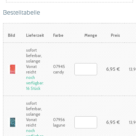
Bestelltabelle
Bild
Lieferzeit
Farbe
Menge
Preis
sofort
lieferbar,
solange
Vorrat
07945
6,95 €
13,
reicht
candy
noch
verfügbar:
16 Stück
sofort
lieferbar,
solange
Vorrat
07956
6,95 €
13,
reicht
lagune
noch
verfügbar: