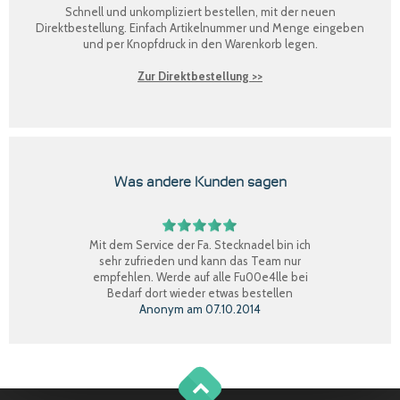
Schnell und unkompliziert bestellen, mit der neuen
Direktbestellung
. Einfach Artikelnummer und Menge eingeben
und per Knopfdruck in den Warenkorb legen.
Zur Direktbestellung >>
Was andere Kunden sagen
Mit dem Service der Fa. Stecknadel bin ich
sehr zufrieden und kann das Team nur
empfehlen. Werde auf alle Fu00e4lle bei
Bedarf dort wieder etwas bestellen
Anonym
am
07.10.2014
Perfekter Einkauf, schnelle Lieferung, Ware
bestens, gerne wieder.
Claudia W.
am
08.09.2014