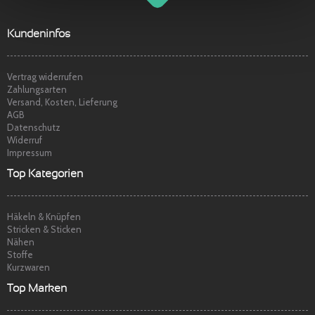
g
o
t
o
o
t
p
Sehr freundlicher Service, schnelle
Kundeninfos
Lieferung und Ware super. Gerne wieder
Marina S.
am
22.04.2014
Vertrag widerrufen
Zahlungsarten
Versand, Kosten, Lieferung
AGB
Datenschutz
Widerruf
Impressum
Top Kategorien
Häkeln & Knüpfen
Stricken & Sticken
Nähen
Stoffe
Kurzwaren
Top Marken