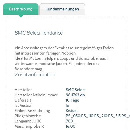
Beschreibung
Kundenmeinungen
SMC Select Tendance
ein Accessoiregarn der Extraklasse, unregelmäßiger Faden
mit interessanten farbigen Noppen.
Ideal für Mützen, Stulpen, Loops und Schals, aber auch
winterwarme, modische Jacken. Für jeden, der das
Besondere mag.
Zusatzinformation
Hersteller
SMC Select
Hersteller Artikelnummer
9811763 div
Lieferzeit
10 Tage
Ist Auslauf
Ja
Einheit Bezeichnung
Knäuel
Pflegehinweise
PS_050;PS_110;PS_210;PS_315;PS_
Langarmpulli 38
700
Maschenprobe R
16.00