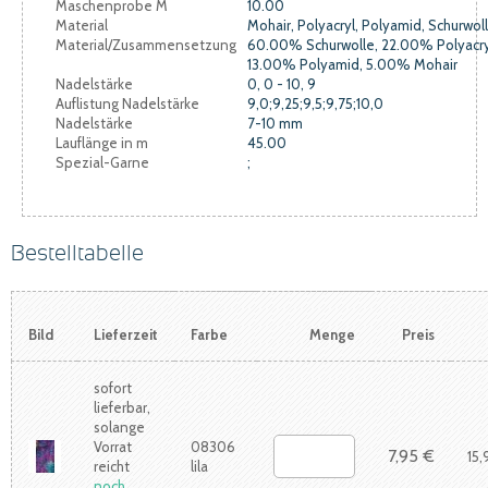
Maschenprobe M
10.00
Material
Mohair, Polyacryl, Polyamid, Schurwol
Material/Zusammensetzung
60.00% Schurwolle, 22.00% Polyacry
13.00% Polyamid, 5.00% Mohair
Nadelstärke
0, 0 - 10, 9
Auflistung Nadelstärke
9,0;9,25;9,5;9,75;10,0
Nadelstärke
7-10 mm
Lauflänge in m
45.00
Spezial-Garne
;
Bestelltabelle
Bild
Lieferzeit
Farbe
Menge
Preis
sofort
lieferbar,
solange
Vorrat
08306
7,95 €
15,
reicht
lila
noch