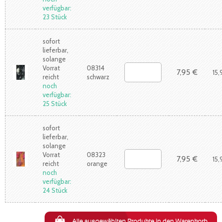
verfügbar:
23 Stück
sofort
lieferbar,
solange
Vorrat
08314
7,95 €
15,
reicht
schwarz
noch
verfügbar:
25 Stück
sofort
lieferbar,
solange
Vorrat
08323
7,95 €
15,
reicht
orange
noch
verfügbar:
24 Stück
Alle ausgewählten Produkte in den Warenkorb