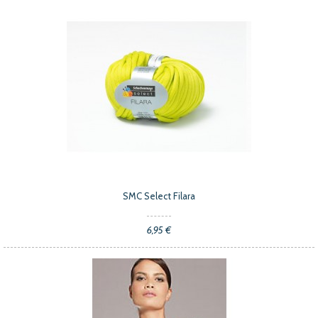
SMC Select Filara
6,95 €