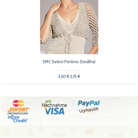
SMC Select Pertinio (Gedifra)
5,50 €
2,75 €
Nachnahme
Vorkasse