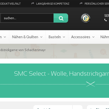
RODUKTVIELFALT
LANGJÄHRIGE KOMPETENZ
PERSÖNLICHER SER
SE
n
Nähen & Quilten
Basteln
Accessoires
Nähm
ndstrickgarne von Schachenmayr
SMC Select - Wolle, Handstrickga