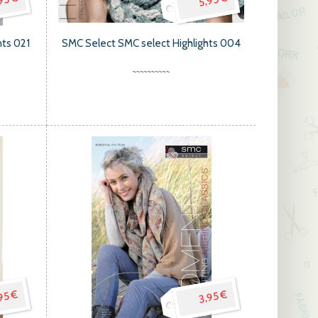
95 €
5,95 €
ts 021
SMC Select SMC select Highlights 004
95 €
3,95 €