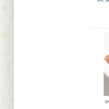
SMC Se
SM