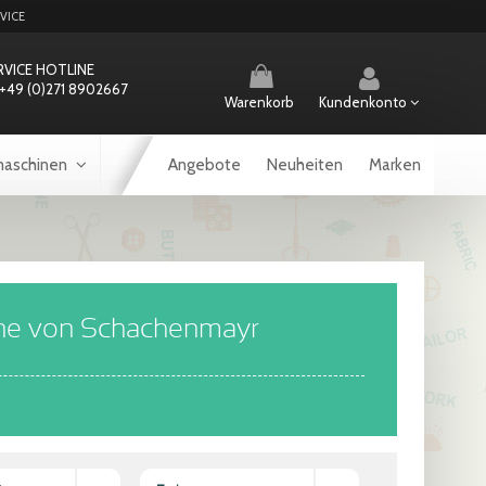
VICE
RVICE HOTLINE
+49 (0)271 8902667
Warenkorb
Kundenkonto
aschinen
Angebote
Neuheiten
Marken
rne von Schachenmayr