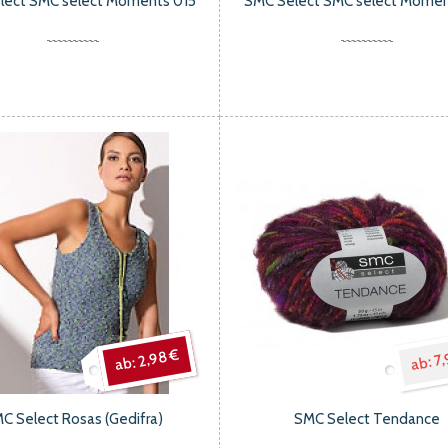
lect SMC select Moments 015
SMC Select SMC select Momen
2,98 €
7,
C Select Rosas (Gedifra)
SMC Select Tendance