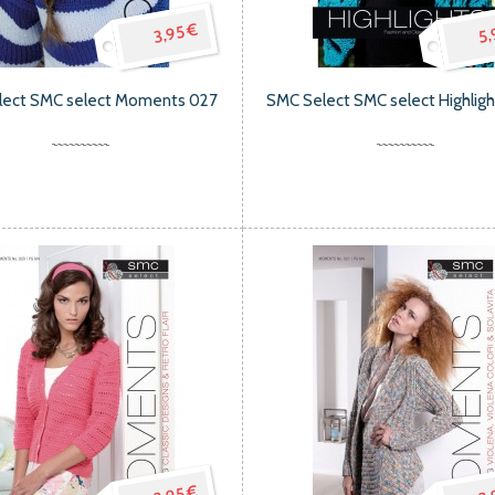
3,95 €
5,
lect SMC select Moments 027
SMC Select SMC select Highlig