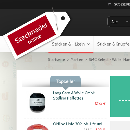
GROSSE P
Alle
Stricken & Häkeln
Sticken & Knüpfe
Startseite
Marken
SMC Select - Wolle, Ha
Topseller
Lang Garn & Wolle GmbH
Stellina Paillettes
12,95 €
ONline Linie 302 Job-Life uni
3,50 €
5,95 €