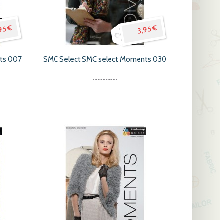
95 €
3,95 €
hts 007
SMC Select SMC select Moments 030