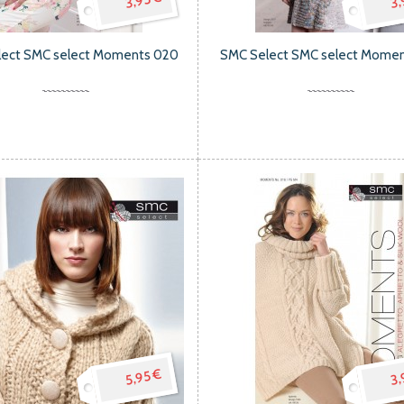
3,95 €
3,
lect SMC select Moments 020
SMC Select SMC select Momen
5,95 €
3,