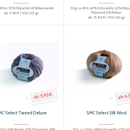
. 80m, 55% Polyamid, 45% Baumwolle
50g, ca. 45m, 60% Schurwolle, 22% Polya
Polyamid, 5% Mohair
5,96 €
/ 100.00 gr
15,90 €
/ 100.00 gr
6,
5,95 €
MC Select Tweed Deluxe
SMC Select Silk Wool
 80m, 54% Alpaka, 32% Schurwolle, 14%
50g, ca. 120m, 64% Schurwolle, 27% Se