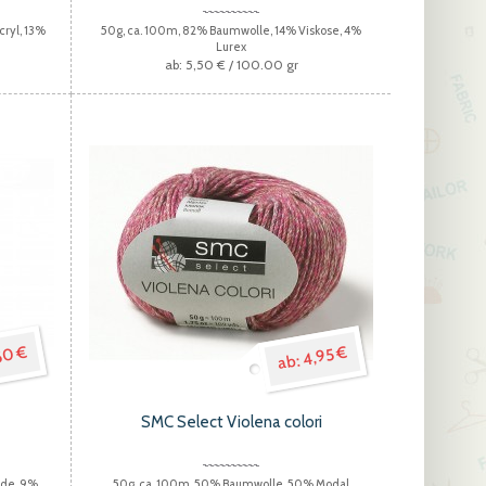
cryl, 13%
50g, ca. 100m, 82% Baumwolle, 14% Viskose, 4%
Lurex
5,50 €
/ 100.00 gr
50 €
4,95 €
SMC Select Violena colori
ide, 9%
50g, ca. 100m, 50% Baumwolle, 50% Modal