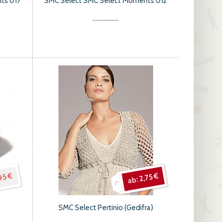
ts 017
SMC Select SMC Select Moments 012
95 €
2,75 €
SMC Select Pertinio (Gedifra)