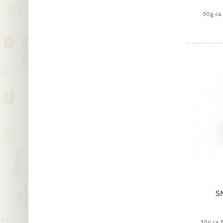
50g, ca
S
50g, ca.