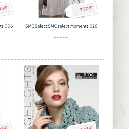
95 €
2,50 €
hts 006
SMC Select SMC select Moments 026