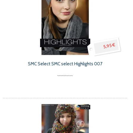
5,95 €
SMC Select SMC select Highlights 007