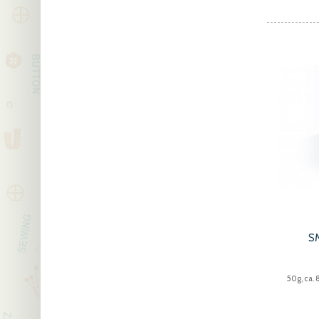
S
50g, ca.