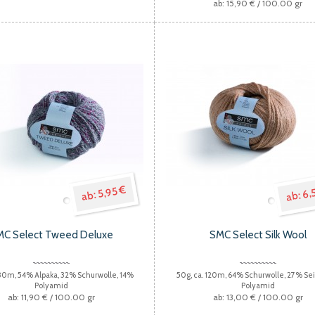
15,90 €
/ 100.00 gr
6,
5,95 €
MC Select Tweed Deluxe
SMC Select Silk Wool
 80m, 54% Alpaka, 32% Schurwolle, 14%
50g, ca. 120m, 64% Schurwolle, 27% Se
Polyamid
Polyamid
11,90 €
/ 100.00 gr
13,00 €
/ 100.00 gr