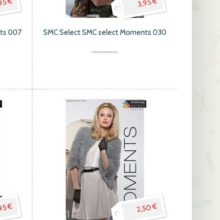
95 €
3,95 €
hts 007
SMC Select SMC select Moments 030
95 €
2,50 €