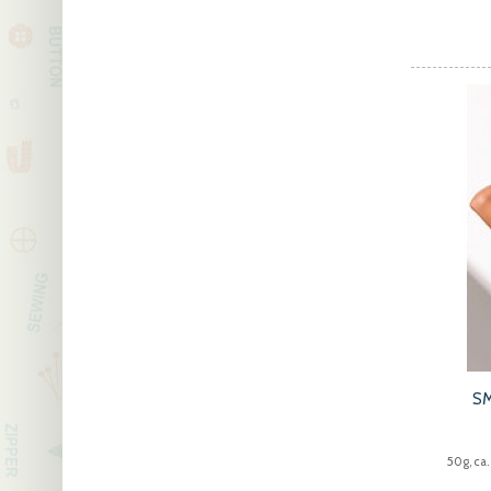
SM
50g, ca