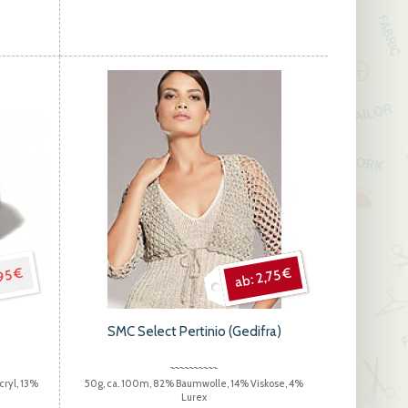
95 €
2,75 €
SMC Select Pertinio (Gedifra)
cryl, 13%
50g, ca. 100m, 82% Baumwolle, 14% Viskose, 4%
Lurex