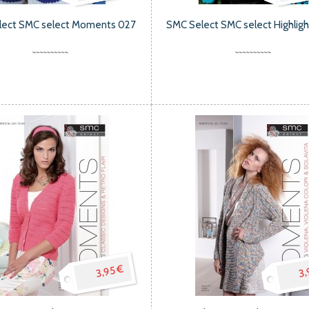
lect SMC select Moments 027
SMC Select SMC select Highlig
3,95 €
3,