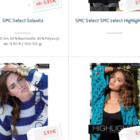
5,95 €
5,
SMC Select Solavita
SMC Select SMC select Highlig
 87,5m, 60% Baumwolle, 40% Polyacryl
11,90 €
/ 100.00 gr
3,95 €
5,