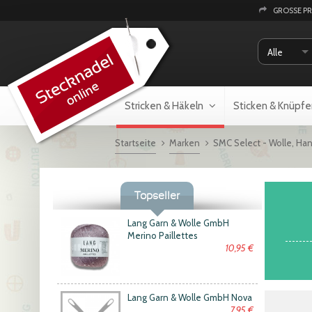
GROSSE P
Alle
Stricken & Häkeln
Sticken & Knüpfe
Startseite
Marken
SMC Select - Wolle, Ha
Topseller
Lang Garn & Wolle GmbH
Merino Paillettes
10,95 €
Lang Garn & Wolle GmbH Nova
7,95 €