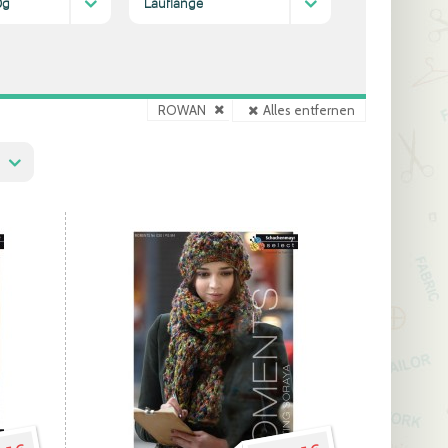
0g
Lauflänge
m
(3)
200-300 m
(3)
ROWAN
Alles entfernen
Diesen
Filter
entfernen
ender
olge