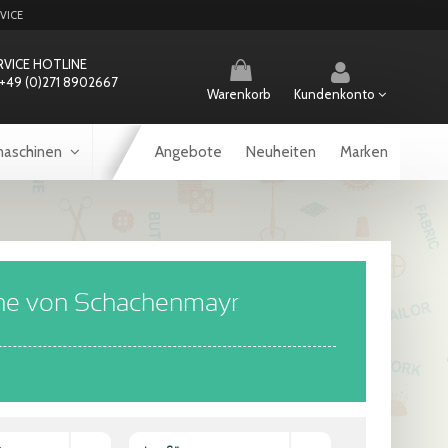
VICE
RVICE HOTLINE
+49 (0)271 8902667
Warenkorb
Kundenkonto
aschinen
Angebote
Neuheiten
Marken
rne von Schachenmayr