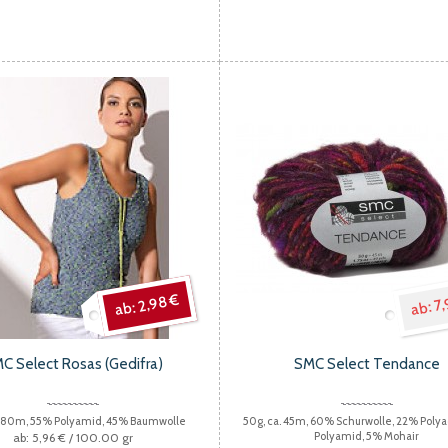
2,98 €
7,
C Select Rosas (Gedifra)
SMC Select Tendance
. 80m, 55% Polyamid, 45% Baumwolle
50g, ca. 45m, 60% Schurwolle, 22% Polya
Polyamid, 5% Mohair
5,96 €
/ 100.00 gr