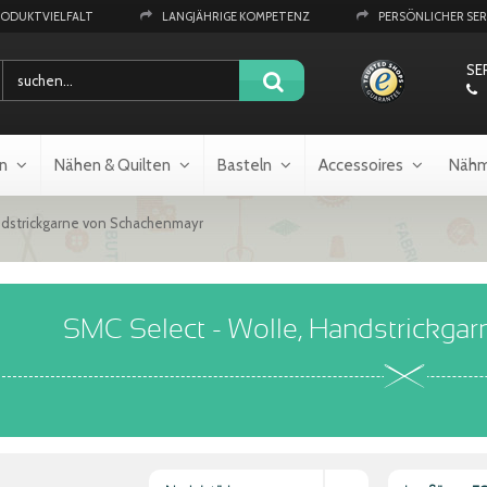
RODUKTVIELFALT
LANGJÄHRIGE KOMPETENZ
PERSÖNLICHER SER
SE
n
Nähen & Quilten
Basteln
Accessoires
Nähm
ndstrickgarne von Schachenmayr
SMC Select - Wolle, Handstrickga