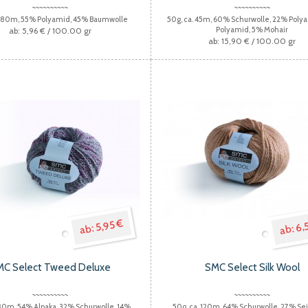
. 80m, 55% Polyamid, 45% Baumwolle
50g, ca. 45m, 60% Schurwolle, 22% Polya
Polyamid, 5% Mohair
5,96 €
/ 100.00 gr
15,90 €
/ 100.00 gr
6,
5,95 €
MC Select Tweed Deluxe
SMC Select Silk Wool
 80m, 54% Alpaka, 32% Schurwolle, 14%
50g, ca. 120m, 64% Schurwolle, 27% Se