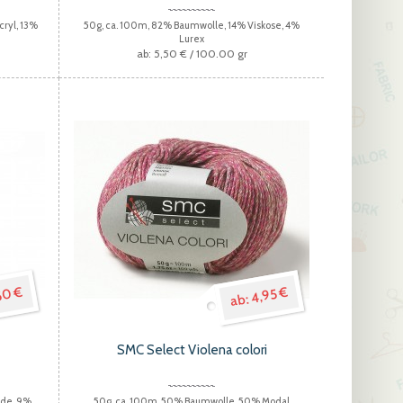
cryl, 13%
50g, ca. 100m, 82% Baumwolle, 14% Viskose, 4%
Lurex
5,50 €
/ 100.00 gr
50 €
4,95 €
SMC Select Violena colori
ide, 9%
50g, ca. 100m, 50% Baumwolle, 50% Modal