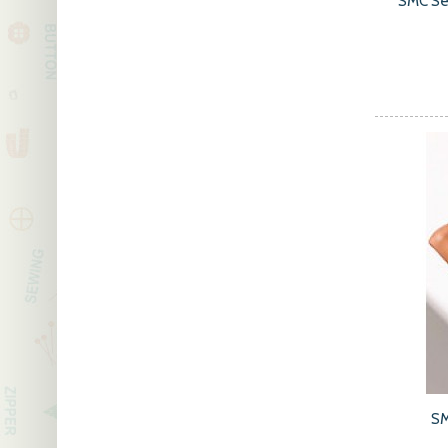
SMC Se
SM