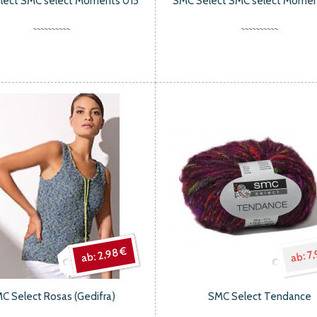
lect SMC select Moments 015
SMC Select SMC select Momen
2,98 €
7,
C Select Rosas (Gedifra)
SMC Select Tendance