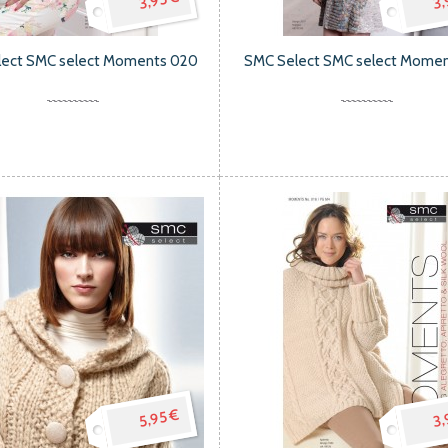
3,95 €
3,
lect SMC select Moments 020
SMC Select SMC select Momen
5,95 €
3,