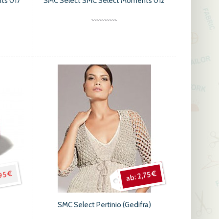
ts 017
SMC Select SMC Select Moments 012
95 €
2,75 €
SMC Select Pertinio (Gedifra)