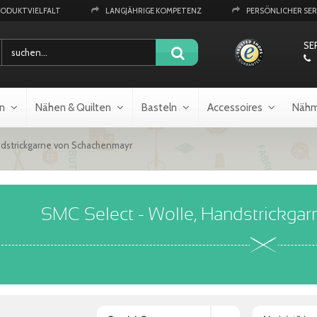
RODUKTVIELFALT
LANGJÄHRIGE KOMPETENZ
PERSÖNLICHER SER
SE
n
Nähen & Quilten
Basteln
Accessoires
Nähm
ndstrickgarne von Schachenmayr
SMC Select - Wolle, Handstrickga