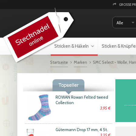
GROSSE P
Alle
Stricken & Häkeln
Sticken & Knüpfe
Startseite
Marken
SMC Select - Wolle, Ha
Topseller
ROWAN Rowan Felted tweed
Collection
3,95 €
Gütermann Drop 17 mm, 4 St.
3,35 €