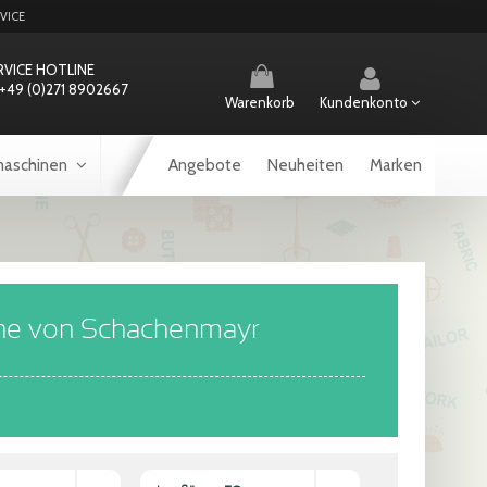
VICE
RVICE HOTLINE
+49 (0)271 8902667
Warenkorb
Kundenkonto
aschinen
Angebote
Neuheiten
Marken
rne von Schachenmayr