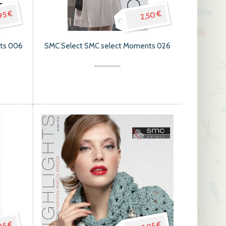
95 €
2,50 €
hts 006
SMC Select SMC select Moments 026