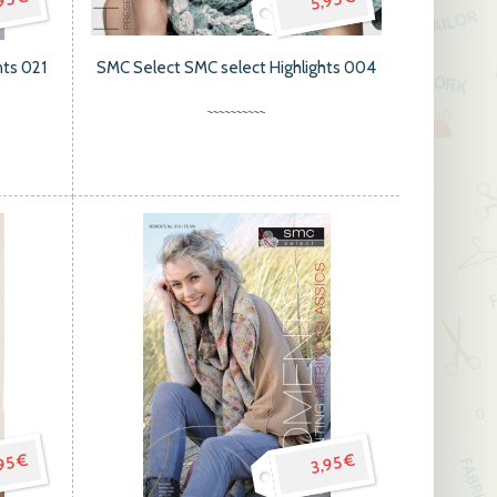
95 €
5,95 €
ts 021
SMC Select SMC select Highlights 004
95 €
3,95 €