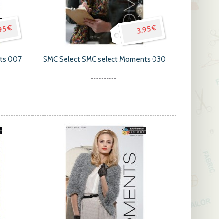
95 €
3,95 €
hts 007
SMC Select SMC select Moments 030