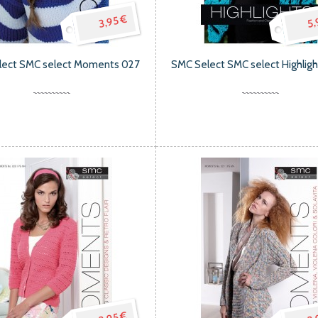
3,95 €
5,
lect SMC select Moments 027
SMC Select SMC select Highlig