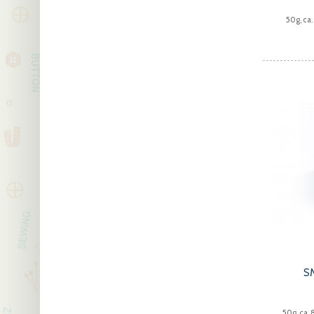
50g, ca
S
50g, ca.