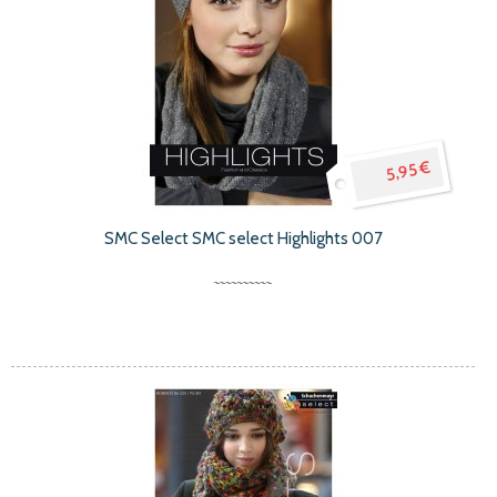
5,95 €
SMC Select SMC select Highlights 007