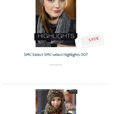
5,95 €
SMC Select SMC select Highlights 007