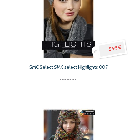
5,95 €
SMC Select SMC select Highlights 007