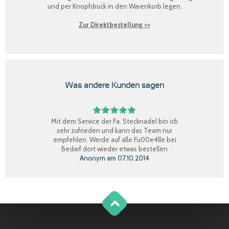
und per Knopfdruck in den Warenkorb legen.
Zur Direktbestellung >>
Was andere Kunden sagen
Mit dem Service der Fa. Stecknadel bin ich
sehr zufrieden und kann das Team nur
empfehlen. Werde auf alle Fu00e4lle bei
Bedarf dort wieder etwas bestellen
Anonym
am
07.10.2014
Perfekter Einkauf, schnelle Lieferung, Ware
bestens, gerne wieder.
Claudia W.
am
08.09.2014
g
o
t
o
o