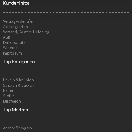
t
p
Sehr freundlicher Service, schnelle
Kundeninfos
Lieferung und Ware super. Gerne wieder
Marina S.
am
22.04.2014
Vertrag widerrufen
Zahlungsarten
Versand, Kosten, Lieferung
AGB
Datenschutz
Widerruf
Impressum
Top Kategorien
Häkeln & Knüpfen
Stricken & Sticken
Nähen
Stoffe
Kurzwaren
Top Marken
Anchor Stickgarn