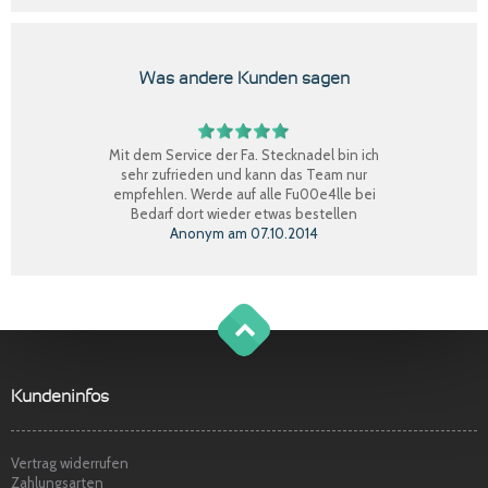
Was andere Kunden sagen
Mit dem Service der Fa. Stecknadel bin ich
sehr zufrieden und kann das Team nur
empfehlen. Werde auf alle Fu00e4lle bei
Bedarf dort wieder etwas bestellen
Anonym
am
07.10.2014
Perfekter Einkauf, schnelle Lieferung, Ware
bestens, gerne wieder.
Claudia W.
am
08.09.2014
g
o
t
o
o
t
p
Sehr freundlicher Service, schnelle
Kundeninfos
Lieferung und Ware super. Gerne wieder
Marina S.
am
22.04.2014
Vertrag widerrufen
Zahlungsarten