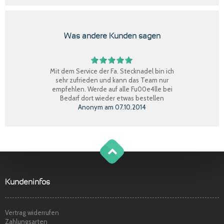
Was andere Kunden sagen
Mit dem Service der Fa. Stecknadel bin ich
sehr zufrieden und kann das Team nur
empfehlen. Werde auf alle Fu00e4lle bei
Bedarf dort wieder etwas bestellen
Anonym
am
07.10.2014
Perfekter Einkauf, schnelle Lieferung, Ware
bestens, gerne wieder.
Claudia W.
am
08.09.2014
g
o
t
o
o
t
p
Sehr freundlicher Service, schnelle
Kundeninfos
Lieferung und Ware super. Gerne wieder
Marina S.
am
22.04.2014
Vertrag widerrufen
Zahlungsarten