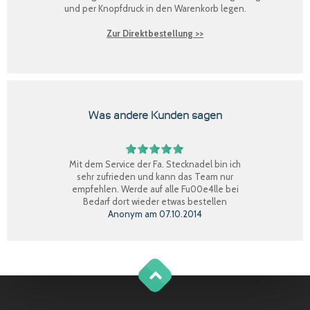
und per Knopfdruck in den Warenkorb legen.
Zur Direktbestellung >>
Was andere Kunden sagen
Mit dem Service der Fa. Stecknadel bin ich
sehr zufrieden und kann das Team nur
empfehlen. Werde auf alle Fu00e4lle bei
Bedarf dort wieder etwas bestellen
Anonym
am
07.10.2014
Perfekter Einkauf, schnelle Lieferung, Ware
bestens, gerne wieder.
Claudia W.
am
08.09.2014
g
o
t
o
o