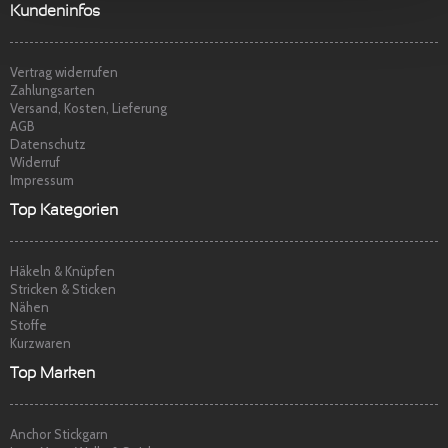
t
p
Sehr freundlicher Service, schnelle
Kundeninfos
Lieferung und Ware super. Gerne wieder
Marina S.
am
22.04.2014
Vertrag widerrufen
Zahlungsarten
Versand, Kosten, Lieferung
AGB
Datenschutz
Widerruf
Impressum
Top Kategorien
Häkeln & Knüpfen
Stricken & Sticken
Nähen
Stoffe
Kurzwaren
Top Marken
Anchor Stickgarn