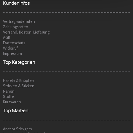
t
p
Sehr freundlicher Service, schnelle
Kundeninfos
Lieferung und Ware super. Gerne wieder
Marina S.
am
22.04.2014
Vertrag widerrufen
Zahlungsarten
Versand, Kosten, Lieferung
AGB
Datenschutz
Widerruf
Impressum
Top Kategorien
Häkeln & Knüpfen
Stricken & Sticken
Nähen
Stoffe
Kurzwaren
Top Marken
Anchor Stickgarn