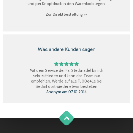
und per Knopfdruck in den Warenkorb legen.
Zur Direktbestellung >>
Was andere Kunden sagen
Mit dem Service der Fa. Stecknadel bin ich
sehr zufrieden und kann das Team nur
empfehlen. Werde auf alle Fu00e4lle bei
Bedarf dort wieder etwas bestellen
Anonym
am
07.10.2014
Perfekter Einkauf, schnelle Lieferung, Ware
bestens, gerne wieder.
Claudia W.
am
08.09.2014
g
o
t
o
o