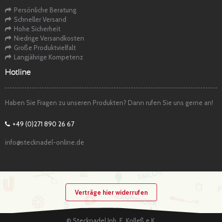
Persönliche Beratung
Schneller Versand
Hohe Sicherheit
Niedrige Versandkosten
Große Produktvielfalt
Langjährige Kompetenz
Hotline
Haben Sie Fragen zu unseren Produkten? Dann rufen Sie uns gerne an!
+49 (0)271 890 26 67
info@stecknadel-online.de
Verträge hier widerrufen
© Stecknadel Inh. E. Kolleß e.K.