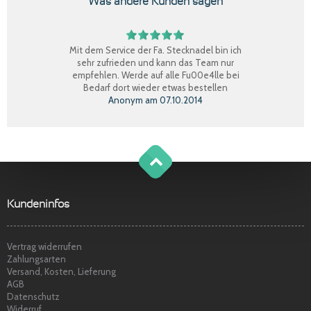
Was andere Kunden sagen
Mit dem Service der Fa. Stecknadel bin ich
sehr zufrieden und kann das Team nur
empfehlen. Werde auf alle Fu00e4lle bei
Bedarf dort wieder etwas bestellen
Anonym
am
07.10.2014
Perfekter Einkauf, schnelle Lieferung, Ware
bestens, gerne wieder.
Claudia W.
am
08.09.2014
g
o
t
o
o
t
p
Sehr freundlicher Service, schnelle
Kundeninfos
Lieferung und Ware super. Gerne wieder
Marina S.
am
22.04.2014
Vertrag widerrufen
Zahlungsarten
Versand, Kosten, Lieferung
AGB
Datenschutz
Widerruf