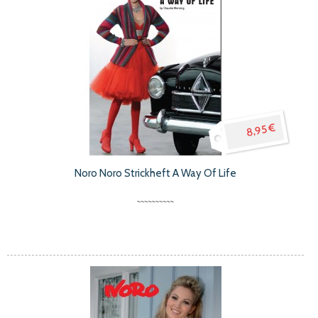
8,95 €
Noro Noro Strickheft A Way Of Life