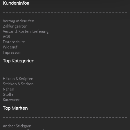
t
p
Sehr freundlicher Service, schnelle
Kundeninfos
Lieferung und Ware super. Gerne wieder
Marina S.
am
22.04.2014
Vertrag widerrufen
Zahlungsarten
Versand, Kosten, Lieferung
AGB
Datenschutz
Widerruf
Impressum
Top Kategorien
Häkeln & Knüpfen
Stricken & Sticken
Nähen
Stoffe
Kurzwaren
Top Marken
Anchor Stickgarn