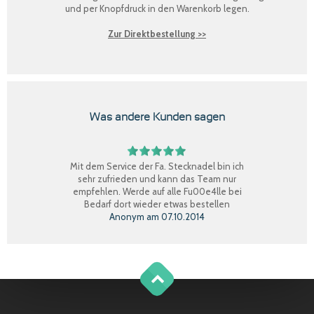
und per Knopfdruck in den Warenkorb legen.
Zur Direktbestellung >>
Was andere Kunden sagen
Mit dem Service der Fa. Stecknadel bin ich
sehr zufrieden und kann das Team nur
empfehlen. Werde auf alle Fu00e4lle bei
Bedarf dort wieder etwas bestellen
Anonym
am
07.10.2014
Perfekter Einkauf, schnelle Lieferung, Ware
bestens, gerne wieder.
Claudia W.
am
08.09.2014
g
o
t
o
o