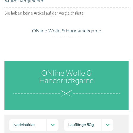
Artikel vergleichen
Sie haben keine Artikel auf der Vergleichsliste.
ONline Wolle & Handstrickgarne
ONline Wolle &
Handstrickgarne
Nadelstärke
Lauflänge 50g
2
5 mm
5-4
(1)
(1)
(1)
130-160 m
(1)