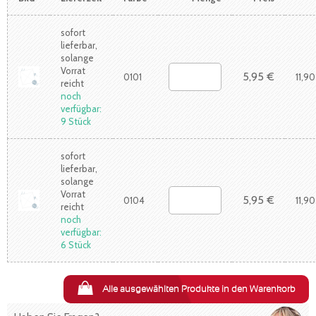
sofort
lieferbar,
solange
Vorrat
5,95 €
0101
11,90
reicht
noch
verfügbar:
9 Stück
sofort
lieferbar,
solange
Vorrat
5,95 €
0104
11,90
reicht
noch
verfügbar:
6 Stück
Alle ausgewählten Produkte in den Warenkorb