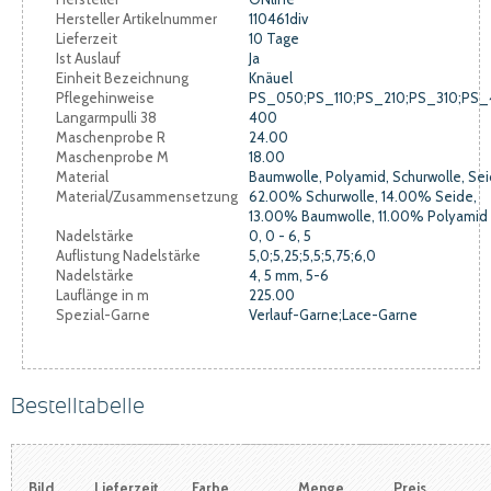
Hersteller Artikelnummer
110461div
Lieferzeit
10 Tage
Ist Auslauf
Ja
Einheit Bezeichnung
Knäuel
Pflegehinweise
PS_050;PS_110;PS_210;PS_310;PS
Langarmpulli 38
400
Maschenprobe R
24.00
Maschenprobe M
18.00
Material
Baumwolle, Polyamid, Schurwolle, Se
Material/Zusammensetzung
62.00% Schurwolle, 14.00% Seide,
13.00% Baumwolle, 11.00% Polyamid
Nadelstärke
0, 0 - 6, 5
Auflistung Nadelstärke
5,0;5,25;5,5;5,75;6,0
Nadelstärke
4, 5 mm, 5-6
Lauflänge in m
225.00
Spezial-Garne
Verlauf-Garne;Lace-Garne
Bestelltabelle
Bild
Lieferzeit
Farbe
Menge
Preis