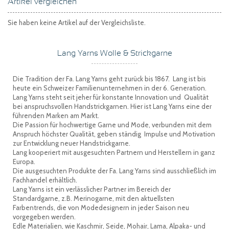
Artikel vergleichen
Sie haben keine Artikel auf der Vergleichsliste.
Lang Yarns Wolle & Strickgarne
Die Tradition der Fa. Lang Yarns geht zurück bis 1867. Lang ist bis
heute ein Schweizer Familienunternehmen in der 6. Generation.
Lang Yarns steht seit jeher für konstante Innovation und Qualität
bei anspruchsvollen Handstrickgarnen. Hier ist Lang Yarns eine der
führenden Marken am Markt.
Die Passion für hochwertige Garne und Mode, verbunden mit dem
Anspruch höchster Qualität, geben ständig Impulse und Motivation
zur Entwicklung neuer Handstrickgarne.
Lang kooperiert mit ausgesuchten Partnern und Herstellern in ganz
Europa.
Die ausgesuchten Produkte der Fa. Lang Yarns sind ausschließlich im
Fachhandel erhältlich.
Lang Yarns ist ein verlässlicher Partner im Bereich der
Standardgarne, z.B. Merinogarne, mit den aktuellsten
Farbentrends, die von Modedesignern in jeder Saison neu
vorgegeben werden.
Edle Materialien, wie Kaschmir, Seide, Mohair, Lama, Alpaka- und