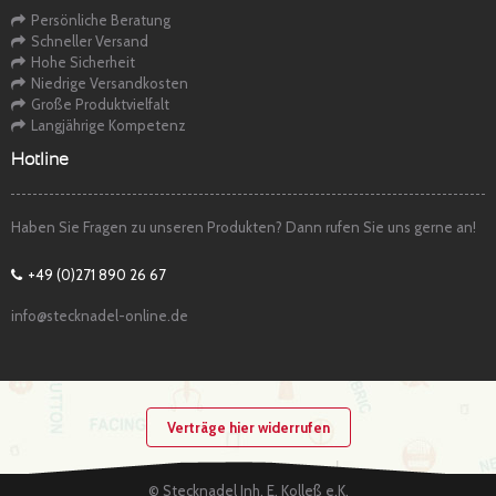
Persönliche Beratung
Schneller Versand
Hohe Sicherheit
Niedrige Versandkosten
Große Produktvielfalt
Langjährige Kompetenz
Hotline
Haben Sie Fragen zu unseren Produkten? Dann rufen Sie uns gerne an!
+49 (0)271 890 26 67
info@stecknadel-online.de
Verträge hier widerrufen
© Stecknadel Inh. E. Kolleß e.K.