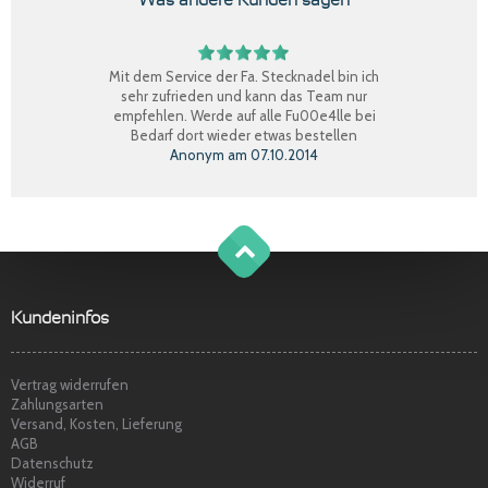
Mit dem Service der Fa. Stecknadel bin ich
sehr zufrieden und kann das Team nur
empfehlen. Werde auf alle Fu00e4lle bei
Bedarf dort wieder etwas bestellen
Anonym
am
07.10.2014
Perfekter Einkauf, schnelle Lieferung, Ware
bestens, gerne wieder.
Claudia W.
am
08.09.2014
g
o
t
o
o
t
p
Sehr freundlicher Service, schnelle
Kundeninfos
Lieferung und Ware super. Gerne wieder
Marina S.
am
22.04.2014
Vertrag widerrufen
Zahlungsarten
Versand, Kosten, Lieferung
AGB
Datenschutz
Widerruf