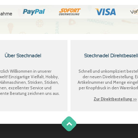
Vor
nahme
Über Stecknadel
Stecknadel Direktbestel
zlich Willkommen in unserer
Schnell und unkompliziert bestel
welt! Einzigartige Vielfalt, Hobby,
der neuen
Direktbestellung
. E
Nähmaschinen, Stricken, Sticken,
Artikelnummer und Menge eing
en, exzellenter Service und
per Knopfdruck in den Warenkor
nte Beratung zeichnen uns aus.
Zur Direktbestellung >>
g
o
t
o
o