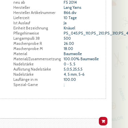
neu ab
FS 2014
Hersteller
Lang Yarns
Hersteller Artikelnummer
866.div
Lieferzeit
10 Tage
Ist Auslauf
Ja
Einheit Bezeichnung
Knäuel
Pflegehinweise
PS_045;PS_110;PS_210;PS_310;PS_
Langarmpulli 38
500
Maschenprobe R
26.00
Maschenprobe M
18.00
Material
Baumwolle
Material/Zusammensetzung
100.00% Baumwolle
Nadelstärke
0 - 5, 5
Auflistung Nadelstärke
5,0;5,25;5,5
Nadelstärke
4, 5 mm, 5-6
Lauflänge in m
100.00
Spezial-Garne
;