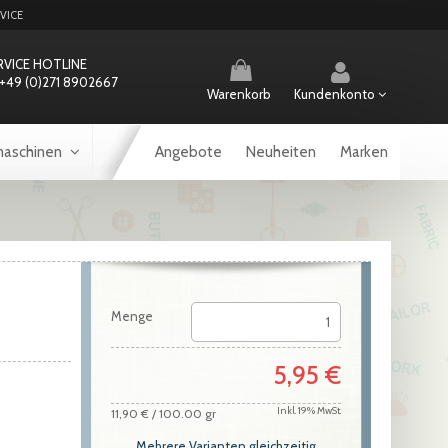
VICE
RVICE HOTLINE
+49 (0)271 8902667
Warenkorb
Kundenkonto
aschinen
Angebote
Neuheiten
Marken
Menge
5,95 €
Inkl. 19% MwSt.
11,90 €
/ 100.00 gr
Mehrere Varianten gleichzeitig