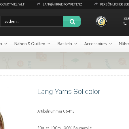
RODUKTVIELFALT
LANGJÄHRIGE KOMPETENZ
PERSÖNLICHER SER
SE
n
Nähen & Quilten
Basteln
Accessoires
Nähm
Lang Yarns Sol color
Artikelnummer
064113
50g, ca. 100m, 100% Baumwolle