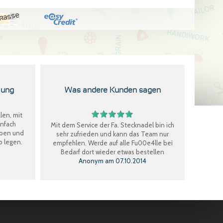
kasse
lung
Was andere Kunden sagen
len, mit
infach
Mit dem Service der Fa. Stecknadel bin ich
eben und
sehr zufrieden und kann das Team nur
b legen.
empfehlen. Werde auf alle Fu00e4lle bei
Bedarf dort wieder etwas bestellen
Anonym
am
07.10.2014
Perfekter Einkauf, schnelle Lieferung, Ware
bestens, gerne wieder.
Claudia W.
am
08.09.2014