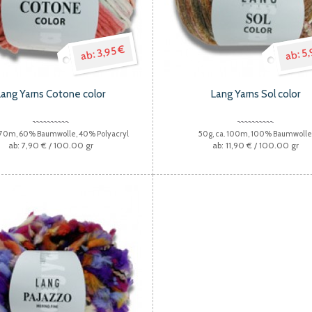
3,95 €
5,
Lang Yarns Cotone color
Lang Yarns Sol color
.70m, 60% Baumwolle, 40% Polyacryl
50g, ca. 100m, 100% Baumwoll
7,90 €
/ 100.00 gr
11,90 €
/ 100.00 gr