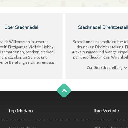
Über Stecknadel
Stecknadel Direktbestel
zlich Willkommen in unserer
Schnell und unkompliziert bestel
welt! Einzigartige Vielfalt, Hobby,
der neuen
Direktbestellung
. E
Nähmaschinen, Stricken, Sticken,
Artikelnummer und Menge eing
en, exzellenter Service und
per Knopfdruck in den Warenkor
nte Beratung zeichnen uns aus.
Zur Direktbestellung >>
g
o
t
o
o
t
p
Top Marken
Ihre Vorteile