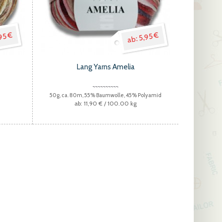
95 €
5,95 €
Lang Yarns Amelia
e
50g, ca. 80m, 55% Baumwolle, 45% Polyamid
11,90 €
/ 100.00 kg