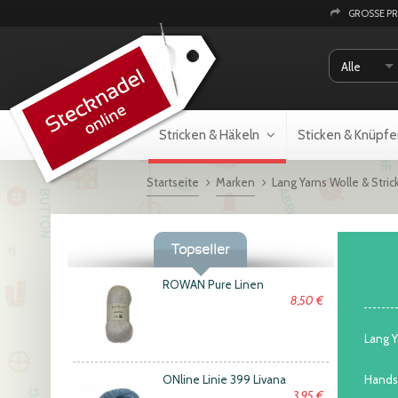
GROSSE P
Alle
Stricken & Häkeln
Sticken & Knüpfe
Startseite
Marken
Lang Yarns Wolle & Stric
Topseller
ROWAN Pure Linen
8,50 €
Lang Y
ONline Linie 399 Livana
Handst
3,95 €