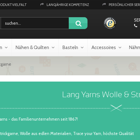
RODUKTVIELFALT
LANGJÄHRIGE KOMPETENZ
PERSÖNLICHER SER
SE
n
Nähen & Quilten
Basteln
Accessoires
Nähm
kgarne
Lang Yarns Wolle & St
arns - das Familienunternehmen seit 1867!
rickgarne, Wolle aus edlen Materialien, Trace your Yarn, höchste Qualität