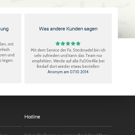
lung
Was andere Kunden sagen
len, mit
infach
Mit dem Service der Fa. Stecknadel bin ich
eben und
sehr zufrieden und kann das Team nur
b legen.
empfehlen. Werde auf alle Fu00e4lle bei
Bedarf dort wieder etwas bestellen
Anonym
am
07.10.2014
Perfekter Einkauf, schnelle Lieferung, Ware
bestens, gerne wieder.
Claudia W.
am
08.09.2014
Sehr freundlicher Service, schnelle
Hotline
Lieferung und Ware super. Gerne wieder
Marina S.
am
22.04.2014