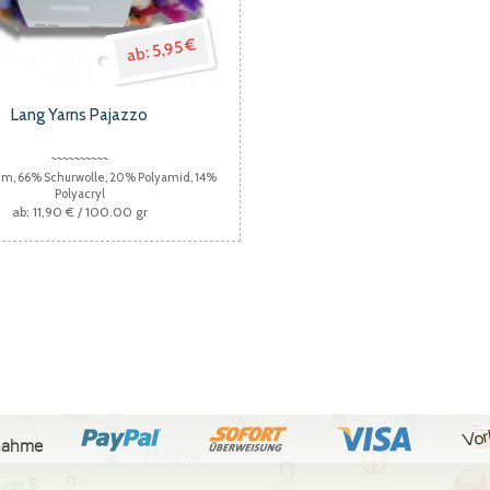
5,95 €
Lang Yarns Pajazzo
50m, 66% Schurwolle, 20% Polyamid, 14%
Polyacryl
11,90 €
/ 100.00 gr
Vor
nahme