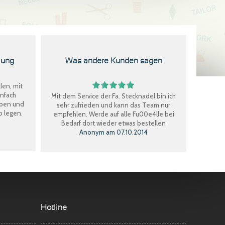
lung
Was andere Kunden sagen
len, mit
infach
Mit dem Service der Fa. Stecknadel bin ich
eben und
sehr zufrieden und kann das Team nur
b legen.
empfehlen. Werde auf alle Fu00e4lle bei
Bedarf dort wieder etwas bestellen
Anonym
am
07.10.2014
Perfekter Einkauf, schnelle Lieferung, Ware
bestens, gerne wieder.
Claudia W.
am
08.09.2014
Sehr freundlicher Service, schnelle
Hotline
Lieferung und Ware super. Gerne wieder
Marina S.
am
22.04.2014