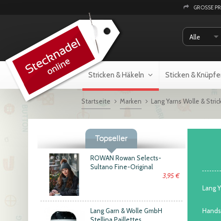
GROSSE P
Alle
Stricken & Häkeln
Sticken & Knüpfe
Startseite
Marken
Lang Yarns Wolle & Stric
Topseller
ROWAN Rowan Selects-
Sultano Fine-Original
3,95 €
Lang Y
Lang Garn & Wolle GmbH
Handst
Stellina Paillettes