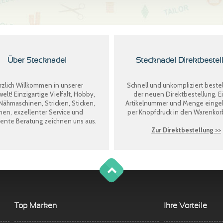
Über Stecknadel
Stecknadel Direktbestel
zlich Willkommen in unserer
Schnell und unkompliziert bestel
welt! Einzigartige Vielfalt, Hobby,
der neuen
Direktbestellung
. E
Nähmaschinen, Stricken, Sticken,
Artikelnummer und Menge eing
en, exzellenter Service und
per Knopfdruck in den Warenkor
nte Beratung zeichnen uns aus.
Zur Direktbestellung >>
g
o
t
o
o
t
p
Top Marken
Ihre Vorteile