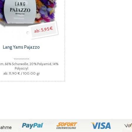
5,95 €
Lang Yarns Pajazzo
50m, 66% Schurwolle, 20% Polyamid, 14%
Polyacryl
11,90 €
/ 100.00 gr
Vor
nahme