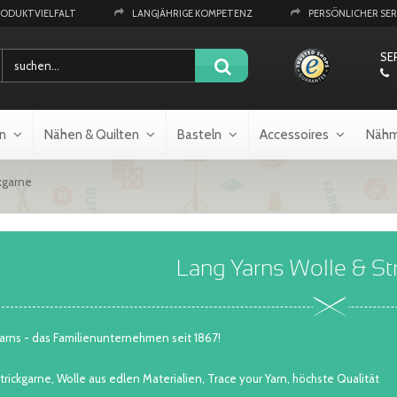
RODUKTVIELFALT
LANGJÄHRIGE KOMPETENZ
PERSÖNLICHER SER
SE
n
Nähen & Quilten
Basteln
Accessoires
Nähm
kgarne
Lang Yarns Wolle & St
arns - das Familienunternehmen seit 1867!
rickgarne, Wolle aus edlen Materialien, Trace your Yarn, höchste Qualität