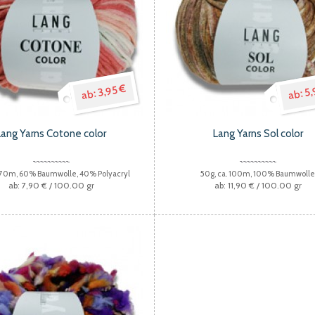
3,95 €
5,
Lang Yarns Cotone color
Lang Yarns Sol color
.70m, 60% Baumwolle, 40% Polyacryl
50g, ca. 100m, 100% Baumwoll
7,90 €
/ 100.00 gr
11,90 €
/ 100.00 gr