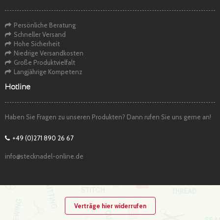
Persönliche Beratung
Schneller Versand
Hohe Sicherheit
Niedrige Versandkosten
Große Produktvielfalt
Langjährige Kompetenz
Hotline
Haben Sie Fragen zu unseren Produkten? Dann rufen Sie uns gerne an!
+49 (0)271 890 26 67
info@stecknadel-online.de
Verträge hier widerrufen