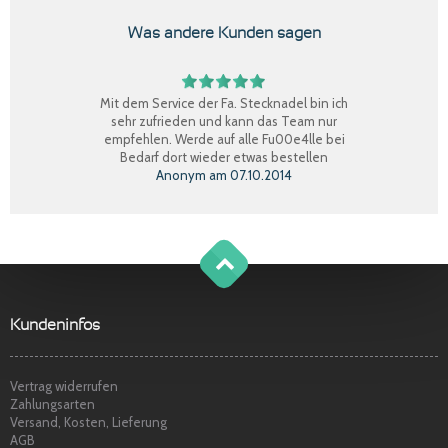
Was andere Kunden sagen
Mit dem Service der Fa. Stecknadel bin ich
sehr zufrieden und kann das Team nur
empfehlen. Werde auf alle Fu00e4lle bei
Bedarf dort wieder etwas bestellen
Anonym
am
07.10.2014
Perfekter Einkauf, schnelle Lieferung, Ware
bestens, gerne wieder.
Claudia W.
am
08.09.2014
g
o
t
o
o
t
p
Sehr freundlicher Service, schnelle
Kundeninfos
Lieferung und Ware super. Gerne wieder
Marina S.
am
22.04.2014
Vertrag widerrufen
Zahlungsarten
Versand, Kosten, Lieferung
AGB