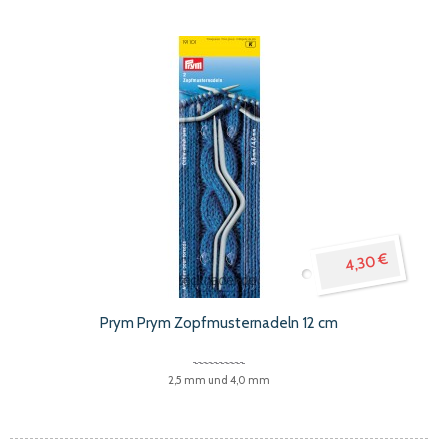
Reihenfolge
4,30 €
Prym Prym Zopfmusternadeln 12 cm
2,5 mm und 4,0 mm