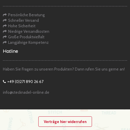
Persönliche Beratung
Schneller Versand
Hohe Sicherheit
Niedrige Versandkosten
Große Produktvielfalt
Langjährige Kompetenz
Hotline
Haben Sie Fragen zu unseren Produkten? Dann rufen Sie uns gerne an!
+49 (0)271 890 26 67
info@stecknadel-online.de
Verträge hier widerrufen