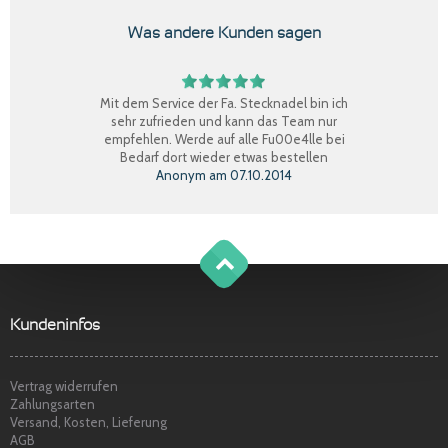
Was andere Kunden sagen
Mit dem Service der Fa. Stecknadel bin ich
sehr zufrieden und kann das Team nur
empfehlen. Werde auf alle Fu00e4lle bei
Bedarf dort wieder etwas bestellen
Anonym
am
07.10.2014
Perfekter Einkauf, schnelle Lieferung, Ware
bestens, gerne wieder.
Claudia W.
am
08.09.2014
g
o
t
o
o
t
p
Sehr freundlicher Service, schnelle
Kundeninfos
Lieferung und Ware super. Gerne wieder
Marina S.
am
22.04.2014
Vertrag widerrufen
Zahlungsarten
Versand, Kosten, Lieferung
AGB