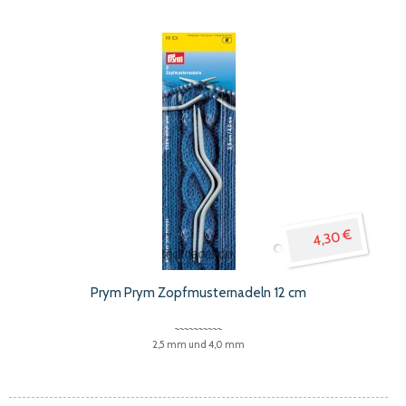
Reihenfolge
4,30 €
Prym Prym Zopfmusternadeln 12 cm
2,5 mm und 4,0 mm