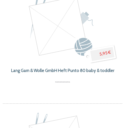
5,95 €
Lang Garn & Wolle GmbH Heft Punto 80 baby & toddler