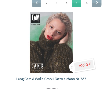
2
3
4
5
6
Reihenfolge
Vor
Zurück
10,90 €
Lang Garn & Wolle GmbH Fatto a Mano Nr. 282