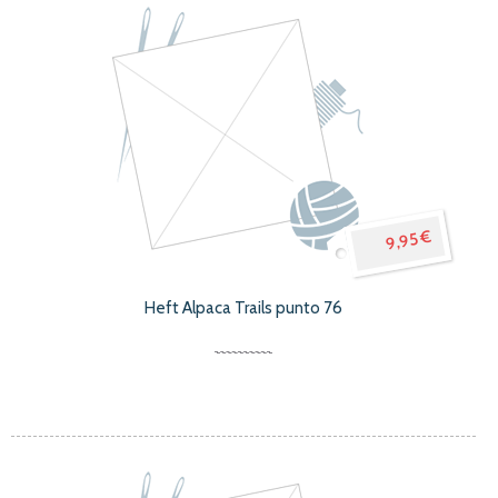
9,95 €
Heft Alpaca Trails punto 76