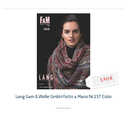
5,90 €
Lang Garn & Wolle GmbH Fatto a Mano Nr.257 Color