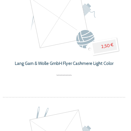
2,50 €
Lang Garn & Wolle GmbH Flyer Cashmere Light Color