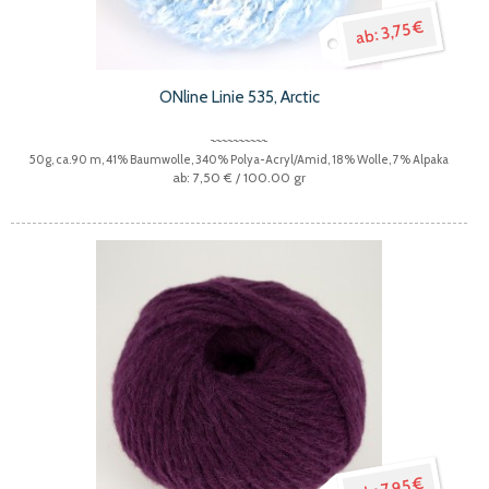
3,75 €
ONline Linie 535, Arctic
50g, ca.90 m, 41% Baumwolle, 340% Polya-Acryl/Amid, 18% Wolle, 7% Alpaka
7,50 €
/ 100.00 gr
7,95 €