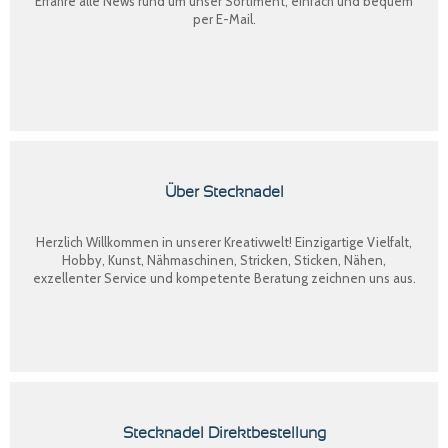
Erfahre alle News rund um unser Sortiment, einfach und bequem
per E-Mail.
Über Stecknadel
Herzlich Willkommen in unserer Kreativwelt! Einzigartige Vielfalt,
Hobby, Kunst, Nähmaschinen, Stricken, Sticken, Nähen,
exzellenter Service und kompetente Beratung zeichnen uns aus.
Stecknadel Direktbestellung