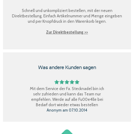
Schnell und unkompliziert bestellen, mit der neuen
Direktbestellung
. Einfach Artikelnummer und Menge eingeben
und per Knopfdruck in den Warenkorb legen.
Zur Direktbestellung >>
Was andere Kunden sagen
Mit dem Service der Fa. Stecknadel bin ich
sehr zufrieden und kann das Team nur
empfehlen. Werde auf alle Fu00e4lle bei
Bedarf dort wieder etwas bestellen
Anonym
am
07.10.2014
Perfekter Einkauf, schnelle Lieferung, Ware
bestens, gerne wieder.
Claudia W.
am
08.09.2014