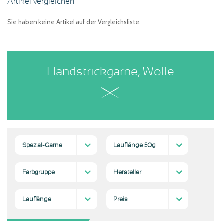
Artikel vergleichen
Sie haben keine Artikel auf der Vergleichsliste.
Handstrickgarne, Wolle
Spezial-Garne
Lauflänge 50g
Effekt-Garne;
(1)
300-600 m
(1)
Farbgruppe
Hersteller
gold
silber
(1)
(1)
Lang Garn & Wolle GmbH
(1)
Lauflänge
Preis
> 1000 m
(1)
10,00 €
und höher
(1)