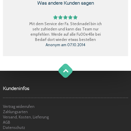
Was andere Kunden sagen
Mit dem Service der Fa. Stecknadel bin ich
sehr zufrieden und kann das Team nur
empfehlen. Werde auf alle Fu00e4lle bei
Bedarf dort wieder etwas bestellen
Anonym
am
07.10.2014
Perfekter Einkauf, schnelle Lieferung, Ware
bestens, gerne wieder.
Claudia W.
am
08.09.2014
g
o
t
o
o
t
p
Sehr freundlicher Service, schnelle
Kundeninfos
Lieferung und Ware super. Gerne wieder
Marina S.
am
22.04.2014
Vertrag widerrufen
Zahlungsarten
Versand, Kosten, Lieferung
AGB
Datenschutz