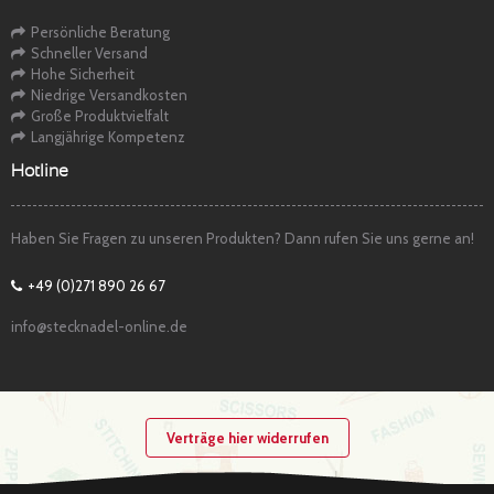
Persönliche Beratung
Schneller Versand
Hohe Sicherheit
Niedrige Versandkosten
Große Produktvielfalt
Langjährige Kompetenz
Hotline
Haben Sie Fragen zu unseren Produkten? Dann rufen Sie uns gerne an!
+49 (0)271 890 26 67
info@stecknadel-online.de
Verträge hier widerrufen