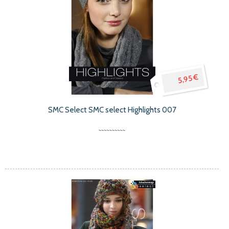
5,95 €
SMC Select SMC select Highlights 007