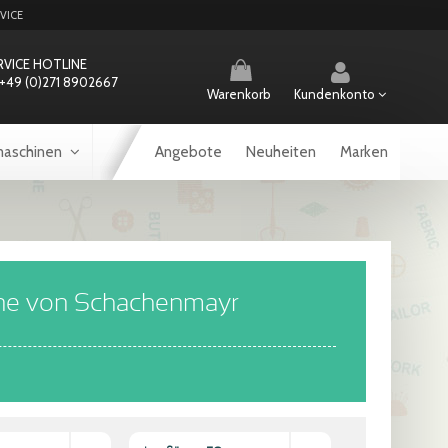
VICE
RVICE HOTLINE
+49 (0)271 8902667
Warenkorb
Kundenkonto
aschinen
Angebote
Neuheiten
Marken
rne von Schachenmayr