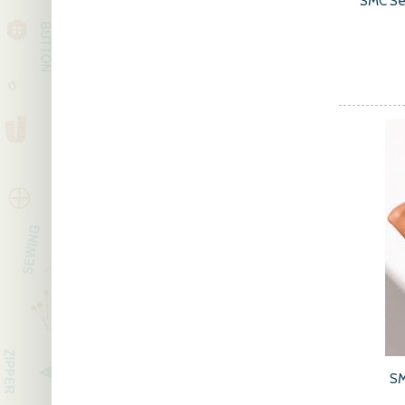
SMC Se
SM