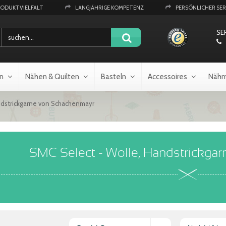
RODUKTVIELFALT
LANGJÄHRIGE KOMPETENZ
PERSÖNLICHER SER
SE
n
Nähen & Quilten
Basteln
Accessoires
Nähm
ndstrickgarne von Schachenmayr
SMC Select - Wolle, Handstrickga