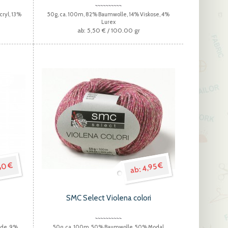
cryl, 13%
50g, ca. 100m, 82% Baumwolle, 14% Viskose, 4%
Lurex
5,50 €
/ 100.00 gr
50 €
4,95 €
SMC Select Violena colori
ide, 9%
50g, ca. 100m, 50% Baumwolle, 50% Modal