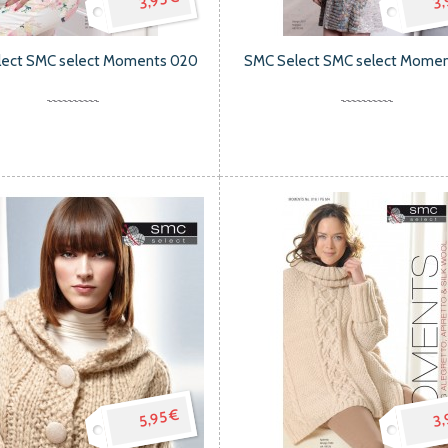
3,95 €
3,
lect SMC select Moments 020
SMC Select SMC select Momen
5,95 €
3,