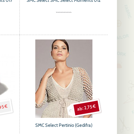
ts 017
SMC Select SMC Select Moments 012
95 €
2,75 €
SMC Select Pertinio (Gedifra)