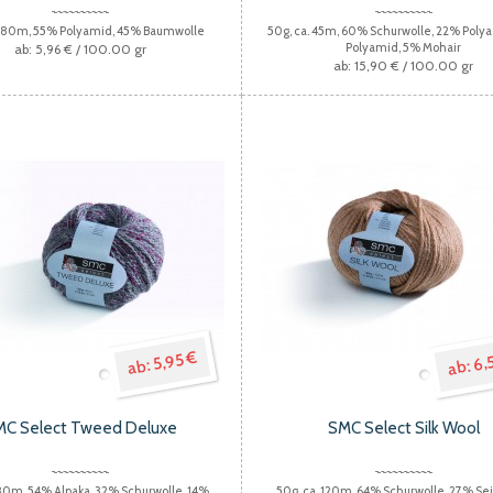
. 80m, 55% Polyamid, 45% Baumwolle
50g, ca. 45m, 60% Schurwolle, 22% Polya
Polyamid, 5% Mohair
5,96 €
/ 100.00 gr
15,90 €
/ 100.00 gr
6,
5,95 €
MC Select Tweed Deluxe
SMC Select Silk Wool
 80m, 54% Alpaka, 32% Schurwolle, 14%
50g, ca. 120m, 64% Schurwolle, 27% Se