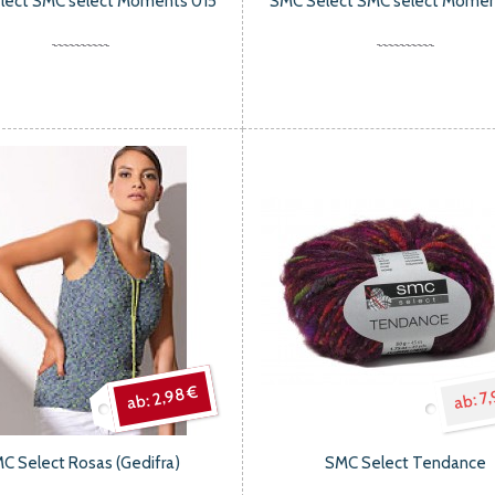
lect SMC select Moments 015
SMC Select SMC select Momen
2,98 €
7,
C Select Rosas (Gedifra)
SMC Select Tendance