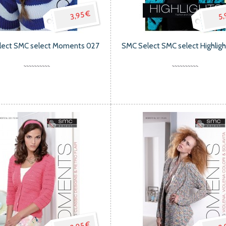
3,95 €
5,
lect SMC select Moments 027
SMC Select SMC select Highlig