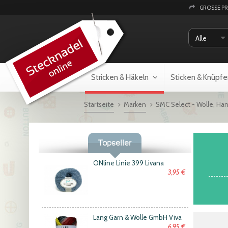
GROSSE P
Alle
Stricken & Häkeln
Sticken & Knüpfe
Startseite
Marken
SMC Select - Wolle, Ha
Topseller
ONline Linie 399 Livana
3,95 €
Lang Garn & Wolle GmbH Viva
6,95 €