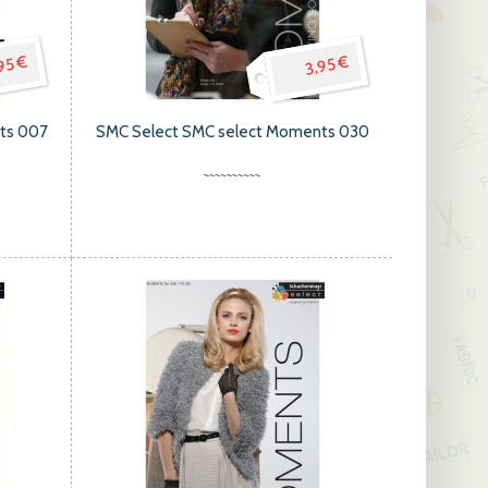
95 €
3,95 €
hts 007
SMC Select SMC select Moments 030