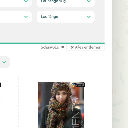
Lauflänge 50g
100-130 m
(1)
Lauflänge
200-300 m
(1)
Schurwolle
Alles entfernen
Diesen
Filter
entfernen
ender
olge