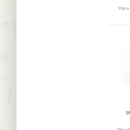
50g, ca
S
50g, ca.