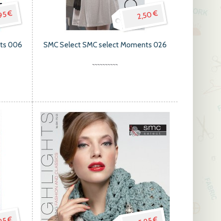
95 €
2,50 €
hts 006
SMC Select SMC select Moments 026