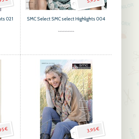
95 €
5,95 €
ts 021
SMC Select SMC select Highlights 004
95 €
3,95 €