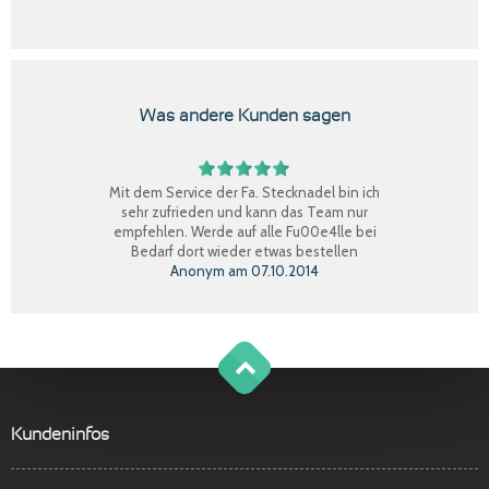
Was andere Kunden sagen
Mit dem Service der Fa. Stecknadel bin ich
sehr zufrieden und kann das Team nur
empfehlen. Werde auf alle Fu00e4lle bei
Bedarf dort wieder etwas bestellen
Anonym
am
07.10.2014
Perfekter Einkauf, schnelle Lieferung, Ware
bestens, gerne wieder.
Claudia W.
am
08.09.2014
g
o
t
o
o
t
p
Sehr freundlicher Service, schnelle
Kundeninfos
Lieferung und Ware super. Gerne wieder
Marina S.
am
22.04.2014