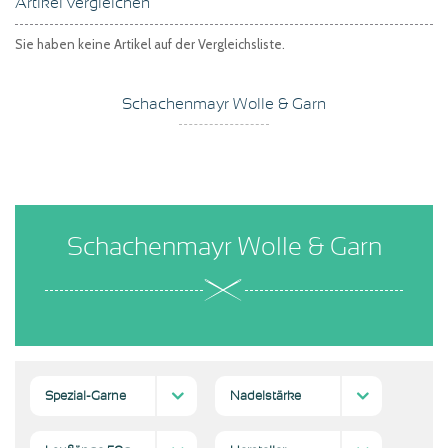
Artikel vergleichen
Sie haben keine Artikel auf der Vergleichsliste.
Schachenmayr Wolle & Garn
Schachenmayr Wolle & Garn
Spezial-Garne
Nadelstärke
;
(5)
2
5 mm
5-4
(5)
(5)
(5)