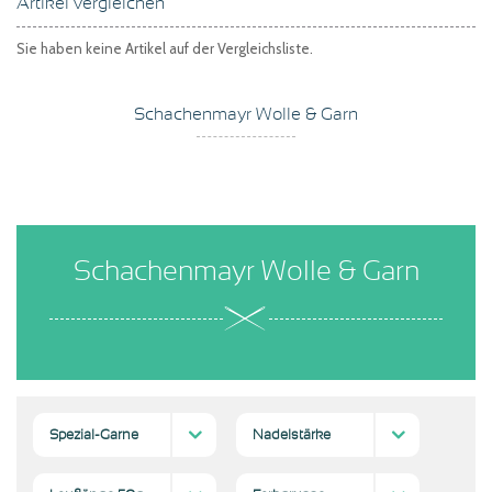
Artikel vergleichen
Sie haben keine Artikel auf der Vergleichsliste.
Schachenmayr Wolle & Garn
Schachenmayr Wolle & Garn
Spezial-Garne
Nadelstärke
Natur-Garne;
(1)
2
5 mm
5-4
(1)
(1)
(1)