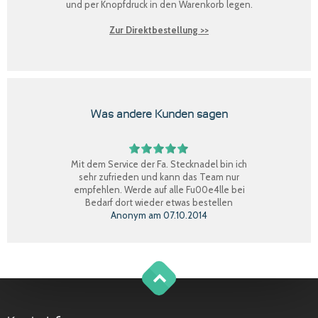
und per Knopfdruck in den Warenkorb legen.
Zur Direktbestellung >>
Was andere Kunden sagen
Mit dem Service der Fa. Stecknadel bin ich
sehr zufrieden und kann das Team nur
empfehlen. Werde auf alle Fu00e4lle bei
Bedarf dort wieder etwas bestellen
Anonym
am
07.10.2014
Perfekter Einkauf, schnelle Lieferung, Ware
bestens, gerne wieder.
Claudia W.
am
08.09.2014
g
o
t
o
o