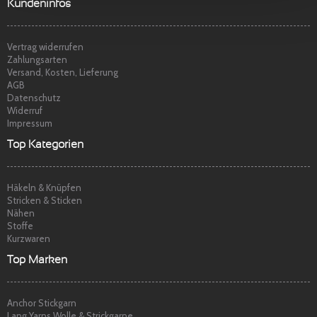
t
p
Sehr freundlicher Service, schnelle
Kundeninfos
Lieferung und Ware super. Gerne wieder
Marina S.
am
22.04.2014
Vertrag widerrufen
Zahlungsarten
Versand, Kosten, Lieferung
AGB
Datenschutz
Widerruf
Impressum
Top Kategorien
Häkeln & Knüpfen
Stricken & Sticken
Nähen
Stoffe
Kurzwaren
Top Marken
Anchor Stickgarn
Lang Yarns Wolle & Strickgarne