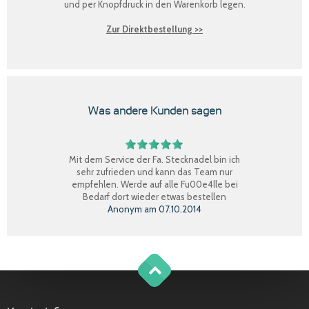
und per Knopfdruck in den Warenkorb legen.
Zur Direktbestellung >>
Was andere Kunden sagen
Mit dem Service der Fa. Stecknadel bin ich
sehr zufrieden und kann das Team nur
empfehlen. Werde auf alle Fu00e4lle bei
Bedarf dort wieder etwas bestellen
Anonym
am
07.10.2014
Perfekter Einkauf, schnelle Lieferung, Ware
bestens, gerne wieder.
Claudia W.
am
08.09.2014
g
o
t
o
o