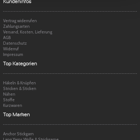
t
p
Sehr freundlicher Service, schnelle
Kundeninfos
Lieferung und Ware super. Gerne wieder
Marina S.
am
22.04.2014
Vertrag widerrufen
Zahlungsarten
Versand, Kosten, Lieferung
AGB
Datenschutz
Widerruf
Impressum
Top Kategorien
Häkeln & Knüpfen
Stricken & Sticken
Nähen
Stoffe
Kurzwaren
Top Marken
Anchor Stickgarn
Lang Yarns Wolle & Strickgarne