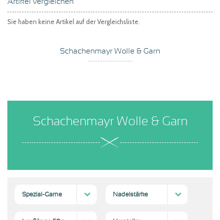
Artikel vergleichen
Sie haben keine Artikel auf der Vergleichsliste.
Schachenmayr Wolle & Garn
Schachenmayr Wolle & Garn
Spezial-Garne
Nadelstärke
;
Natur-Garne;
(1)
(1)
2
5 mm
5-4
(1)
(1)
(1)