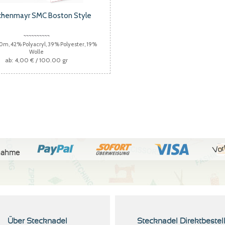
chenmayr SMC Boston Style
60m, 42% Polyacryl, 39% Polyester, 19%
Wolle
4,00 €
/ 100.00 gr
Vor
nahme
Über Stecknadel
Stecknadel Direktbestel