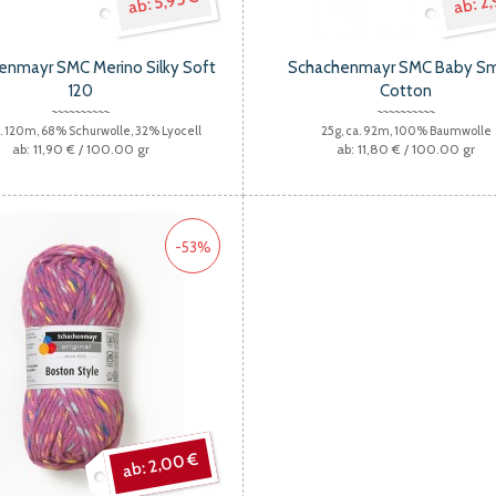
5,95 €
2,
enmayr SMC Merino Silky Soft
Schachenmayr SMC Baby Sm
120
Cotton
a. 120m, 68% Schurwolle, 32% Lyocell
25g, ca. 92m, 100% Baumwolle
11,90 €
/ 100.00 gr
11,80 €
/ 100.00 gr
-53%
2,00 €