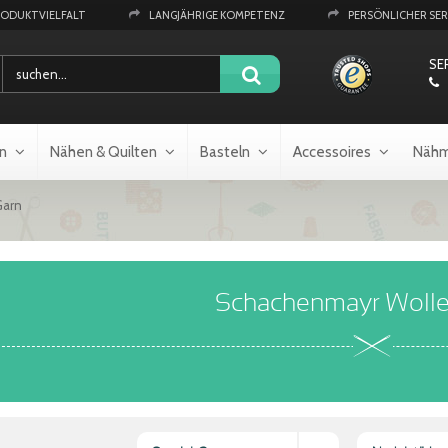
RODUKTVIELFALT
LANGJÄHRIGE KOMPETENZ
PERSÖNLICHER SER
SE
n
Nähen & Quilten
Basteln
Accessoires
Nähm
Garn
Schachenmayr Wolle