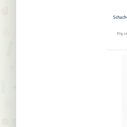
Schach
50g, c