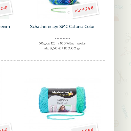
60 €
4,25 €
Denim
Schachenmayr SMC Catania Color
50g, ca. 125m, 100% Baumwolle
8,50 €
/ 100.00 gr