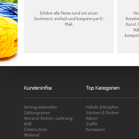
Erfahre alle News rund um unser
Her
Sortiment, einfach und bequem per E-
Kreativ
Mail.
Kunst, 
Näh
kompete
Kundeninfos
Top Kategorien
Vertrag widerrufen
Häkeln & Knüpfen
Zahlungsarten
Stricken & Sticken
Versand, Kosten, Lieferung
Nähen
AGB
Stoffe
Datenschutz
Kurzwaren
Widerruf