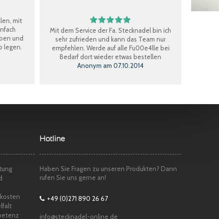
len, mit
infach
Mit dem Service der Fa. Stecknadel bin ich
eben und
sehr zufrieden und kann das Team nur
b legen.
empfehlen. Werde auf alle Fu00e4lle bei
Bedarf dort wieder etwas bestellen
Anonym
am
07.10.2014
Perfekter Einkauf, schnelle Lieferung, Ware
bestens, gerne wieder.
Claudia W.
am
08.09.2014
Sehr freundlicher Service, schnelle
Hotline
Lieferung und Ware super. Gerne wieder
Marina S.
am
22.04.2014
tung
Haben Sie Fragen zu unseren Produkten? Dann
rufen Sie uns gerne an!
d
dkosten
+49 (0)271 890 26 67
lfalt
petenz
info@stecknadel-online.de