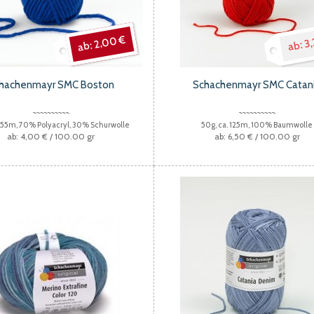
2,00 €
3,
hachenmayr SMC Boston
Schachenmayr SMC Catan
. 55m, 70% Polyacryl, 30% Schurwolle
50g, ca. 125m, 100% Baumwolle
4,00 €
/ 100.00 gr
6,50 €
/ 100.00 gr