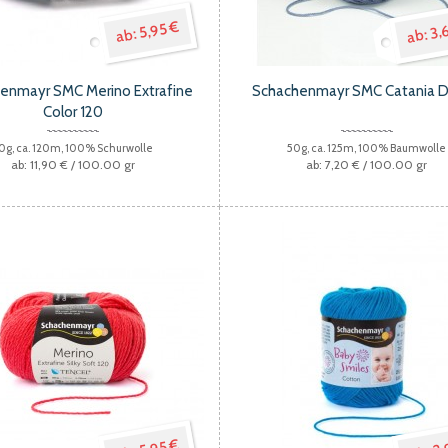
3,
5,95 €
enmayr SMC Merino Extrafine
Schachenmayr SMC Catania 
Color 120
0g, ca. 120m, 100% Schurwolle
50g, ca. 125m, 100% Baumwolle
11,90 €
/ 100.00 gr
7,20 €
/ 100.00 gr