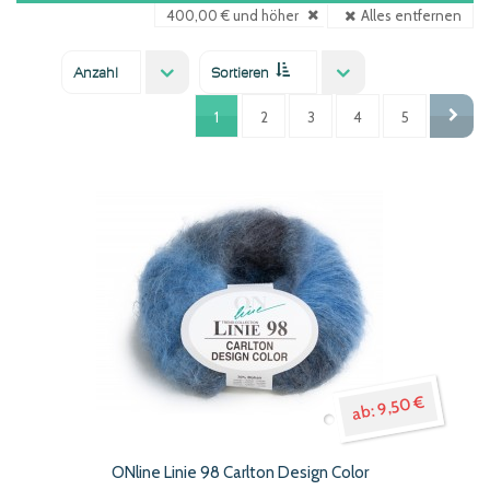
400,00 € und höher
Alles entfernen
Diesen
Filter
Anzahl
Sortieren
entfernen
In
24
42
60
Name
Preis
neu ab
aufsteigender
1
2
3
4
5
Reihenfolge
Vor
9,50 €
ONline Linie 98 Carlton Design Color