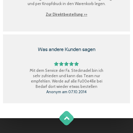
und per Knopfdruck in den Warenkorb legen.
Zur Direktbestellung >>
Was andere Kunden sagen
Mit dem Service der Fa. Stecknadel bin ich
sehr zufrieden und kann das Team nur
empfehlen. Werde auf alle Fu00e4lle bei
Bedarf dort wieder etwas bestellen
Anonym
am
07.10.2014
Perfekter Einkauf, schnelle Lieferung, Ware
bestens, gerne wieder.
Claudia W.
am
08.09.2014
g
o
t
o
o