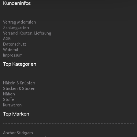
t
p
Sehr freundlicher Service, schnelle
Kundeninfos
Lieferung und Ware super. Gerne wieder
Marina S.
am
22.04.2014
Vertrag widerrufen
Zahlungsarten
Versand, Kosten, Lieferung
AGB
Datenschutz
Widerruf
Impressum
Top Kategorien
Häkeln & Knüpfen
Stricken & Sticken
Nähen
Stoffe
Kurzwaren
Top Marken
Anchor Stickgarn