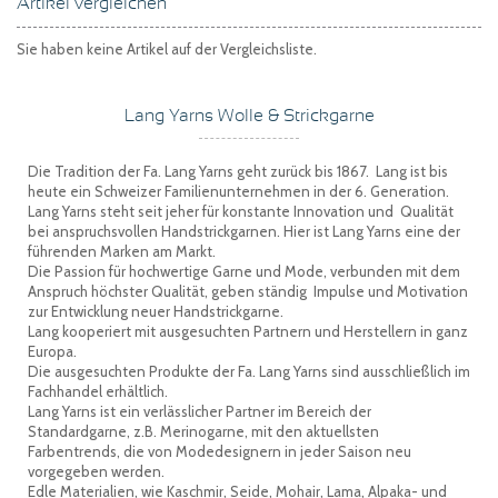
Artikel vergleichen
Sie haben keine Artikel auf der Vergleichsliste.
Lang Yarns Wolle & Strickgarne
Die Tradition der Fa. Lang Yarns geht zurück bis 1867. Lang ist bis
heute ein Schweizer Familienunternehmen in der 6. Generation.
Lang Yarns steht seit jeher für konstante Innovation und Qualität
bei anspruchsvollen Handstrickgarnen. Hier ist Lang Yarns eine der
führenden Marken am Markt.
Die Passion für hochwertige Garne und Mode, verbunden mit dem
Anspruch höchster Qualität, geben ständig Impulse und Motivation
zur Entwicklung neuer Handstrickgarne.
Lang kooperiert mit ausgesuchten Partnern und Herstellern in ganz
Europa.
Die ausgesuchten Produkte der Fa. Lang Yarns sind ausschließlich im
Fachhandel erhältlich.
Lang Yarns ist ein verlässlicher Partner im Bereich der
Standardgarne, z.B. Merinogarne, mit den aktuellsten
Farbentrends, die von Modedesignern in jeder Saison neu
vorgegeben werden.
Edle Materialien, wie Kaschmir, Seide, Mohair, Lama, Alpaka- und