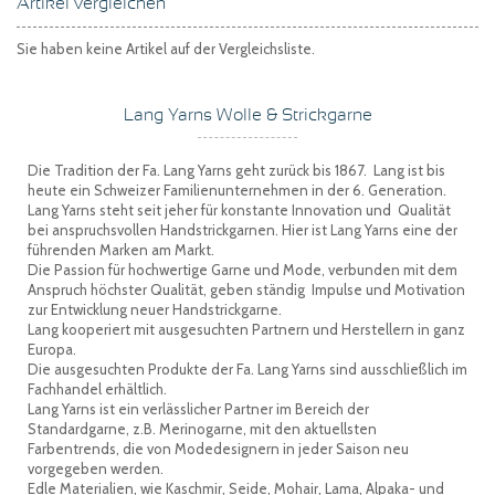
Artikel vergleichen
Sie haben keine Artikel auf der Vergleichsliste.
Lang Yarns Wolle & Strickgarne
Die Tradition der Fa. Lang Yarns geht zurück bis 1867. Lang ist bis
heute ein Schweizer Familienunternehmen in der 6. Generation.
Lang Yarns steht seit jeher für konstante Innovation und Qualität
bei anspruchsvollen Handstrickgarnen. Hier ist Lang Yarns eine der
führenden Marken am Markt.
Die Passion für hochwertige Garne und Mode, verbunden mit dem
Anspruch höchster Qualität, geben ständig Impulse und Motivation
zur Entwicklung neuer Handstrickgarne.
Lang kooperiert mit ausgesuchten Partnern und Herstellern in ganz
Europa.
Die ausgesuchten Produkte der Fa. Lang Yarns sind ausschließlich im
Fachhandel erhältlich.
Lang Yarns ist ein verlässlicher Partner im Bereich der
Standardgarne, z.B. Merinogarne, mit den aktuellsten
Farbentrends, die von Modedesignern in jeder Saison neu
vorgegeben werden.
Edle Materialien, wie Kaschmir, Seide, Mohair, Lama, Alpaka- und