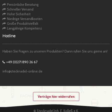
Persönliche Beratung
Schneller Versand
Hohe Sicherheit
Niedrige Versandkosten
Große Produktvielfalt
Langjährige Kompetenz
Hotline
Haben Sie Fragen zu unseren Produkten? Dann rufen Sie uns gerne an!
+49 (0)271 890 26 67
info@stecknadel-online.de
Verträge hier widerrufen
© Stecknadel Inh. E. Kolleß e.K.