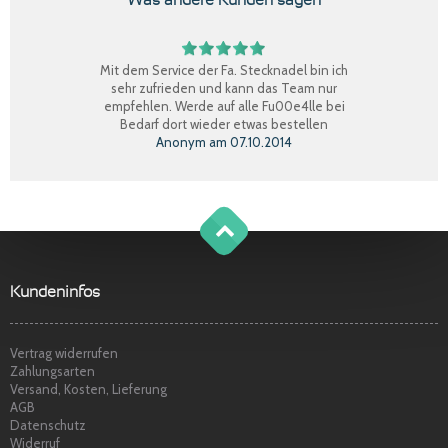
Mit dem Service der Fa. Stecknadel bin ich
sehr zufrieden und kann das Team nur
empfehlen. Werde auf alle Fu00e4lle bei
Bedarf dort wieder etwas bestellen
Anonym
am
07.10.2014
Perfekter Einkauf, schnelle Lieferung, Ware
bestens, gerne wieder.
Claudia W.
am
08.09.2014
g
o
t
o
o
t
p
Sehr freundlicher Service, schnelle
Kundeninfos
Lieferung und Ware super. Gerne wieder
Marina S.
am
22.04.2014
Vertrag widerrufen
Zahlungsarten
Versand, Kosten, Lieferung
AGB
Datenschutz
Widerruf