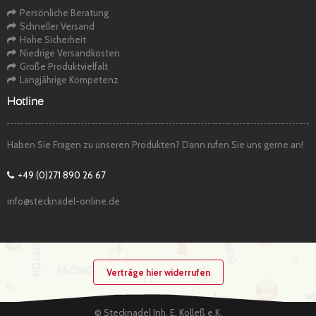
Persönliche Beratung
Schneller Versand
Hohe Sicherheit
Niedrige Versandkosten
Große Produktvielfalt
Langjährige Kompetenz
Hotline
Haben Sie Fragen zu unseren Produkten? Dann rufen Sie uns gerne an!
+49 (0)271 890 26 67
info@stecknadel-online.de
Verträge hier widerrufen
© Stecknadel Inh. E. Kolleß e.K.