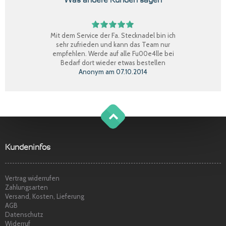
Mit dem Service der Fa. Stecknadel bin ich
sehr zufrieden und kann das Team nur
empfehlen. Werde auf alle Fu00e4lle bei
Bedarf dort wieder etwas bestellen
Anonym
am
07.10.2014
Perfekter Einkauf, schnelle Lieferung, Ware
bestens, gerne wieder.
Claudia W.
am
08.09.2014
g
o
t
o
o
t
p
Sehr freundlicher Service, schnelle
Kundeninfos
Lieferung und Ware super. Gerne wieder
Marina S.
am
22.04.2014
Vertrag widerrufen
Zahlungsarten
Versand, Kosten, Lieferung
AGB
Datenschutz
Widerruf