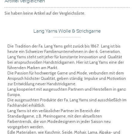
Artikel vergleichen
Sie haben keine Artikel auf der Vergleichsliste.
Lang Yarns Wolle & Strickgarne
Die Tradition der Fa. Lang Yarns geht zurück bis 1867. Lang ist bis
heute ein Schweizer Familienunternehmen in der 6. Generation.
Lang Yarns steht seit jeher für konstante Innovation und Qualität
bei anspruchsvollen Handstrickgarnen. Hier ist Lang Yarns eine der
führenden Marken am Markt.
Die Passion für hochwertige Garne und Mode, verbunden mit dem
Anspruch höchster Qualität, geben ständig Impulse und Motivation
zur Entwicklung neuer Handstrickgarne.
Lang kooperiert mit ausgesuchten Partnern und Herstellern in ganz
Europa.
Die ausgesuchten Produkte der Fa. Lang Yarns sind ausschließlich im
Fachhandel erhältlich.
Lang Yarns ist ein verlässlicher Partner im Bereich der
Standardgarne, z.B. Merinogarne, mit den aktuellsten
Farbentrends, die von Modedesignern in jeder Saison neu
vorgegeben werden.
Edle Materialien, wie Kaschmir, Seide, Mohair, Lama, Alpaka- und