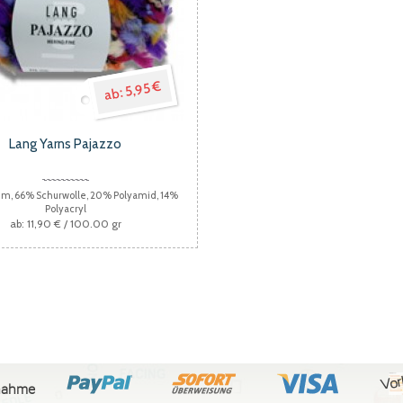
5,95 €
Lang Yarns Pajazzo
50m, 66% Schurwolle, 20% Polyamid, 14%
Polyacryl
11,90 €
/ 100.00 gr
Vor
nahme