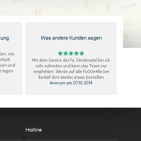
lung
Was andere Kunden sagen
len, mit
infach
Mit dem Service der Fa. Stecknadel bin ich
eben und
sehr zufrieden und kann das Team nur
b legen.
empfehlen. Werde auf alle Fu00e4lle bei
Bedarf dort wieder etwas bestellen
Anonym
am
07.10.2014
Perfekter Einkauf, schnelle Lieferung, Ware
bestens, gerne wieder.
Claudia W.
am
08.09.2014
Sehr freundlicher Service, schnelle
Hotline
Lieferung und Ware super. Gerne wieder
Marina S.
am
22.04.2014