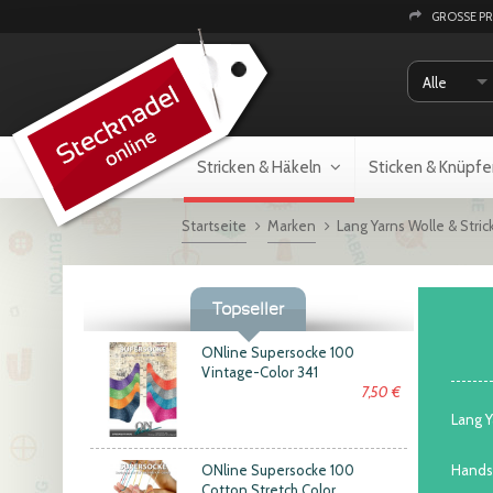
GROSSE P
Alle
Stricken & Häkeln
Sticken & Knüpfe
Startseite
Marken
Lang Yarns Wolle & Stric
Topseller
ONline Supersocke 100
Vintage-Color 341
7,50 €
Lang Y
ONline Supersocke 100
Handst
Cotton Stretch Color