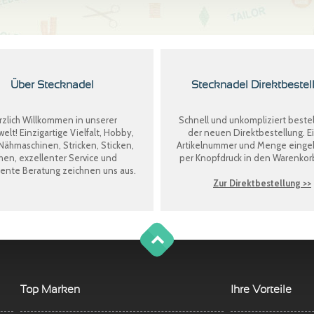
Über Stecknadel
Stecknadel Direktbestel
zlich Willkommen in unserer
Schnell und unkompliziert bestel
welt! Einzigartige Vielfalt, Hobby,
der neuen
Direktbestellung
. E
Nähmaschinen, Stricken, Sticken,
Artikelnummer und Menge eing
en, exzellenter Service und
per Knopfdruck in den Warenkor
nte Beratung zeichnen uns aus.
Zur Direktbestellung >>
g
o
t
o
o
t
p
Top Marken
Ihre Vorteile