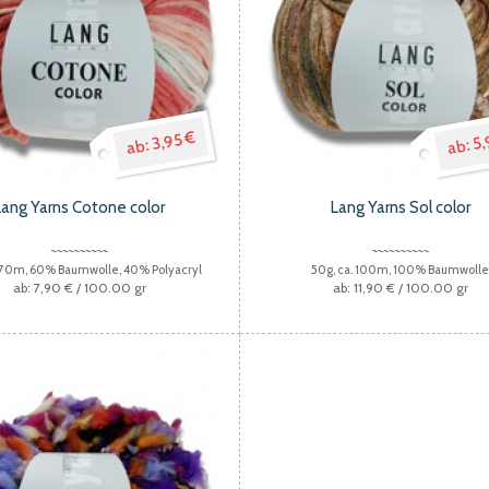
3,95 €
5,
Lang Yarns Cotone color
Lang Yarns Sol color
.70m, 60% Baumwolle, 40% Polyacryl
50g, ca. 100m, 100% Baumwoll
7,90 €
/ 100.00 gr
11,90 €
/ 100.00 gr