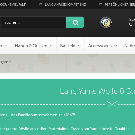
RODUKTVIELFALT
LANGJÄHRIGE KOMPETENZ
PERSÖNLICHER SER
SE
n
Nähen & Quilten
Basteln
Accessoires
Nähm
kgarne
Lang Yarns Wolle & St
arns - das Familienunternehmen seit 1867!
rickgarne, Wolle aus edlen Materialien, Trace your Yarn, höchste Qualität