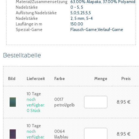
Material/Zusammensetzung
63.00% Alapaka, 37.00% Polyamid
Nadelstärke
0 - 5, 5
Auflistung Nadelstärke
5,0;5,25;5,5
Nadelstärke
2, 5 mm, 5-4
Lauflänge in m
150.00
Spezial-Garne
Flausch-Garne;Verlauf-Garne
Bestelltabelle
Bild
Lieferzeit
Farbe
Menge
Preis
10 Tage
noch
0017
8,95 €
verfügbar:
petrol/gelb
0 Stück
10 Tage
noch
0064
8,95 €
verfügbar:
lila/blau