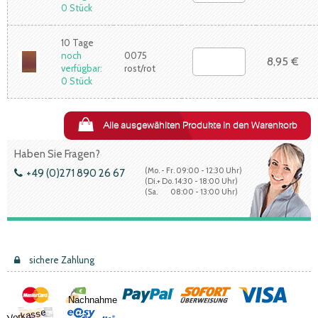
0 Stück
10 Tage
noch
0075
8,95 €
verfügbar:
rost/rot
0 Stück
Alle ausgewählten Produkte in den Warenkorb
Haben Sie Fragen?
(Mo. - Fr. 09:00 - 12:30 Uhr)
+49 (0)271 890 26 67
(Di.+ Do. 14:30 - 18:00 Uhr)
(Sa. 08:00 - 13:00 Uhr)
sichere Zahlung
Nachnahme
Vorkasse