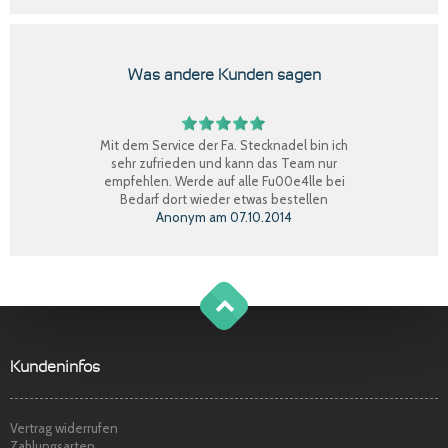
Was andere Kunden sagen
Mit dem Service der Fa. Stecknadel bin ich
sehr zufrieden und kann das Team nur
empfehlen. Werde auf alle Fu00e4lle bei
Bedarf dort wieder etwas bestellen
Anonym
am
07.10.2014
Perfekter Einkauf, schnelle Lieferung, Ware
bestens, gerne wieder.
Claudia W.
am
08.09.2014
g
o
t
o
o
t
p
Sehr freundlicher Service, schnelle
Kundeninfos
Lieferung und Ware super. Gerne wieder
Marina S.
am
22.04.2014
Vertrag widerrufen
Zahlungsarten