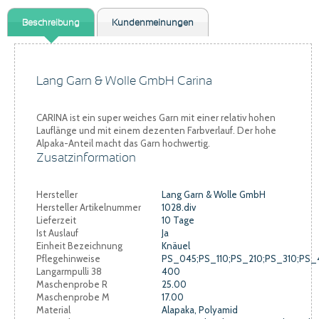
Beschreibung
Kundenmeinungen
Lang Garn & Wolle GmbH Carina
CARINA ist ein super weiches Garn mit einer relativ hohen
Lauflänge und mit einem dezenten Farbverlauf. Der hohe
Alpaka-Anteil macht das Garn hochwertig.
Zusatzinformation
Hersteller
Lang Garn & Wolle GmbH
Hersteller Artikelnummer
1028.div
Lieferzeit
10 Tage
Ist Auslauf
Ja
Einheit Bezeichnung
Knäuel
Pflegehinweise
PS_045;PS_110;PS_210;PS_310;PS
Langarmpulli 38
400
Maschenprobe R
25.00
Maschenprobe M
17.00
Material
Alapaka, Polyamid