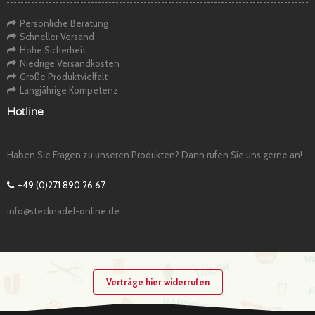
Persönliche Beratung
Schneller Versand
Hohe Sicherheit
Niedrige Versandkosten
Große Produktvielfalt
Langjährige Kompetenz
Hotline
Haben Sie Fragen zu unseren Produkten? Dann rufen Sie uns gerne an!
+49 (0)271 890 26 67
info@stecknadel-online.de
Verträge hier widerrufen