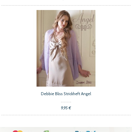
Debbie Bliss Strickheft Angel
9,95 €