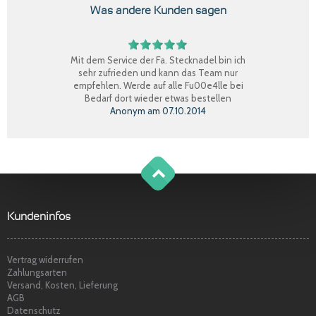
Was andere Kunden sagen
Mit dem Service der Fa. Stecknadel bin ich
sehr zufrieden und kann das Team nur
empfehlen. Werde auf alle Fu00e4lle bei
Bedarf dort wieder etwas bestellen
Anonym
am
07.10.2014
Perfekter Einkauf, schnelle Lieferung, Ware
bestens, gerne wieder.
Claudia W.
am
08.09.2014
g
o
t
o
o
t
p
Sehr freundlicher Service, schnelle
Kundeninfos
Lieferung und Ware super. Gerne wieder
Marina S.
am
22.04.2014
Vertrag widerrufen
Zahlungsarten
Versand, Kosten, Lieferung
AGB
Datenschutz