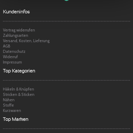
g
o
t
o
o
t
p
Sehr freundlicher Service, schnelle
Kundeninfos
Lieferung und Ware super. Gerne wieder
Marina S.
am
22.04.2014
Vertrag widerrufen
Zahlungsarten
Versand, Kosten, Lieferung
AGB
Datenschutz
Widerruf
Impressum
Top Kategorien
Häkeln & Knüpfen
Stricken & Sticken
Nähen
Stoffe
Kurzwaren
Top Marken