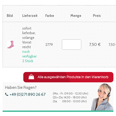
Bild
Lieferzeit
Farbe
Menge
Preis
sofort
lieferbar,
solange
Vorrat
7,50 €
2779
7,50
reicht
noch
verfügbar:
2 Stück
Alle ausgewählten Produkte in den Warenkorb
Haben Sie Fragen?
(Mo. - Fr. 09:00 - 12:30 Uhr)
+49 (0)271 890 26 67
(Di.+ Do. 14:30 - 18:00 Uhr)
(Sa. 08:00 - 13:00 Uhr)