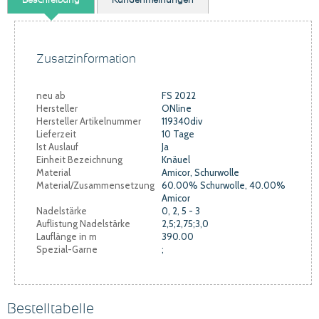
Beschreibung
Kundenmeinungen
Zusatzinformation
neu ab
FS 2022
Hersteller
ONline
Hersteller Artikelnummer
119340div
Lieferzeit
10 Tage
Ist Auslauf
Ja
Einheit Bezeichnung
Knäuel
Material
Amicor, Schurwolle
Material/Zusammensetzung
60.00% Schurwolle, 40.00%
Amicor
Nadelstärke
0, 2, 5 - 3
Auflistung Nadelstärke
2,5;2,75;3,0
Lauflänge in m
390.00
Spezial-Garne
;
Bestelltabelle